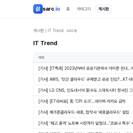
본문 바로가기
삵
sarc
.io
홈
카테고리
게시판
게시판
/
IT Trend
·
490
개
IT Trend
제목
[기사] [IT백과] 2023년부터 공공기관에서 아이폰 쓴다…
[기사] AWS, '민간 클라우드' 규제받고 공공 진입?…KT·네
[기사] LG CNS, 인도네시아 新수도 스마트시티 청사진 
[기사] [ET라씨로] 美 'CPI 쇼크'...네이버·카카오 급락
[기사] 메가존클라우드-세중, 합작사 '세중클라우드' 설립
[기사] '재고 충격' 노트북 시장까지 덮쳤다...'코로나 특수'