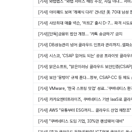
[기사] 와탭랩스 “와탭 서비스 해킹 주장, 사실 아냐… 서비
[기사] 아이패드 보며 '개폐식 다리' 건너던 美 70대 남성 
[기사] 사상최대 매출 넥슨, '히트2' 출시 D-7... 파격 시
[기사][단독]금융위 법안 개정... '카톡 송금하기' 금지
[기사] DB성능관리 넘어 클라우드 인프라 관리까지..셀파
[기사] 시스코, 'CSAP 없어도 되는' 공공 프라이빗 클라
[기사] 맑은소프트, "맑은이러닝 클라우드 보안인증(CSAP)
[기사] 보안 '뭉텅이' 규제 푼다...정부, CSAP·CC 등 제도
[기사] VMware, ‘한국 스프링 밋업’ 성료...'쿠버네티스 환
[기사] 카카오엔터프라이즈, 쿠버네티스 기반 IaaS로 클라
[기사] AWS "유통부터 ESG까지… 클라우드 산업 재창조"
[기사] "쿠버네티스 도입 기업, 33%만 랜섬웨어 대비"