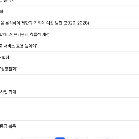
-인 본격화
격화
을 분석하여 제한과 기회와 예상 발전 (2020-2028)
능 탑재…인프라관리 효율성 개선
고 서비스 효용 높여야"
능 확장
 "상장철회"
 사업 확대
1등급 획득