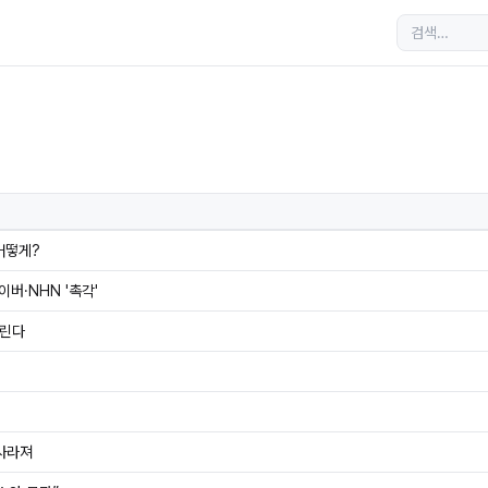
어떻게?
이버·NHN '촉각'
그린다
 사라져