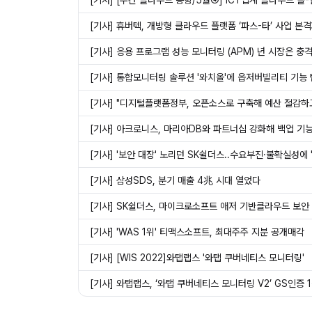
[기사] [주간 클라우드 동향/5월④] ICT업계 클라우드 올
[기사] 휴버텍, 개방형 클라우드 플랫폼 ‘파스-타’ 사업 본
[기사] 응용 프로그램 성능 모니터링 (APM) 년 시장은 충격
[기사] 통합모니터링 솔루션 '와치올'에 옵저버빌리티 기
[기사] "디지털플랫폼정부, 오픈소스로 구축해 예산 절감하
[기사] 아크로니스, 마리아DB와 파트너십 강화해 백업 기
[기사] '보안 대장' 노리던 SK쉴더스..수요부진·불확실성에
[기사] 삼성SDS, 분기 매출 4兆 시대 열었다
[기사] SK쉴더스, 마이크로소프트 애저 기반클라우드 보안
[기사] 'WAS 1위' 티맥스소프트, 최대주주 지분 공개매각
[기사] [WIS 2022]와탭랩스 '와탭 쿠버네티스 모니터링'
[기사] 와탭랩스, ‘와탭 쿠버네티스 모니터링 V2’ GS인증 