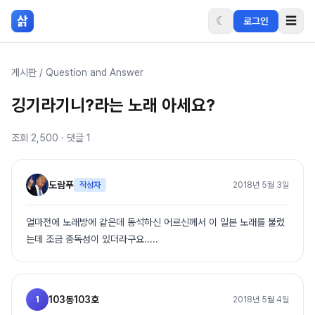
본문 바로가기
삵
☾
☰
로그인
게시판
/
Question and Answer
깅기라기니?라는 노래 아세요?
조회
2,500
· 댓글
1
도람푸
작성자
2018년 5월 3일
얼마전에 노래방에 같은데 동석하신 어르신께서 이 일본 노래를 불렀
는데 조금 중독성이 있더라구요.....
1
103동103호
2018년 5월 4일