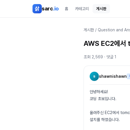
본문 바로가기
삵
sarc
.io
홈
카테고리
게시판
게시판
/
Question and An
AWS EC2에서
조회
2,569
· 댓글
1
s
shawnishawn
안녕하세요!
코딩 초보입니다.
올려주신 EC2에서 tom
설치를 하였습니다.