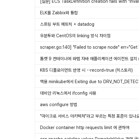
[질문] ECS TaskDefinition creation fails with "Inva
ELK를 Zabbix와 통합
스프링 부트 메트릭 + datadog
우분투와 CentOS의 linking 방식 차이점
톰캣 9 컨테이너에 와탭 자바 애플리케이션 에이전트 설치 (Do
K8S 디플로이먼트 반영 시 --record=true (히스토리)
맥용 minikube에서 Exiting due to DRV_NOT_DETECTED: 
데비안 리눅스에서 ifconfig 사용
aws configure 방법
"마이크로 서비스 아키텍처"라고 부르는 특정 표준이 있나
Docker container http requests limit 에 관하여