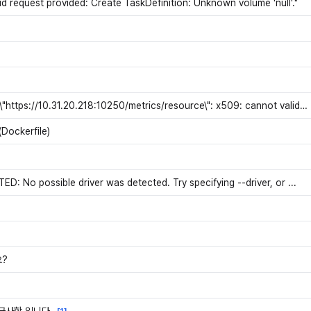
lid request provided: Create TaskDefinition: Unknown volume 'null'."
scraper.go:140] "Failed to scrape node" err="Get \"https://10.31.20.218:10250/metrics/resource\": x509: cannot validate
ckerfile)
No possible driver was detected. Try specifying --driver, or ...
요?