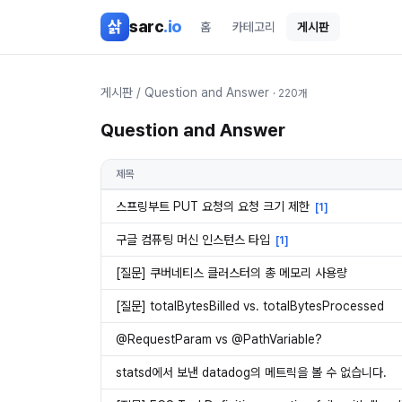
본문 바로가기
삵
sarc
.io
홈
카테고리
게시판
게시판
/
Question and Answer
·
220
개
Question and Answer
제목
스프링부트 PUT 요청의 요청 크기 제한
[
1
]
구글 컴퓨팅 머신 인스턴스 타입
[
1
]
[질문] 쿠버네티스 클러스터의 총 메모리 사용량
[질문] totalBytesBilled vs. totalBytesProcessed
@RequestParam vs @PathVariable?
statsd에서 보낸 datadog의 메트릭을 볼 수 없습니다.