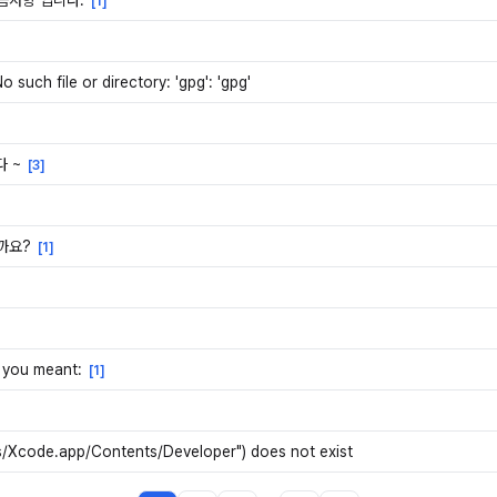
련 궁금사항 입니다.
[
1
]
 such file or directory: 'gpg': 'gpg'
다 ~
[
3
]
까요?
[
1
]
 you meant:
[
1
]
ons/Xcode.app/Contents/Developer") does not exist