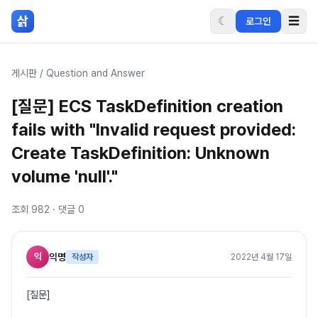
본문 바로가기
삵
☾
☰
로그인
게시판
/
Question and Answer
[질문] ECS TaskDefinition creation
fails with "Invalid request provided:
Create TaskDefinition: Unknown
volume 'null'."
조회
982
· 댓글
0
익
익명
작성자
2022년 4월 17일
[질문]