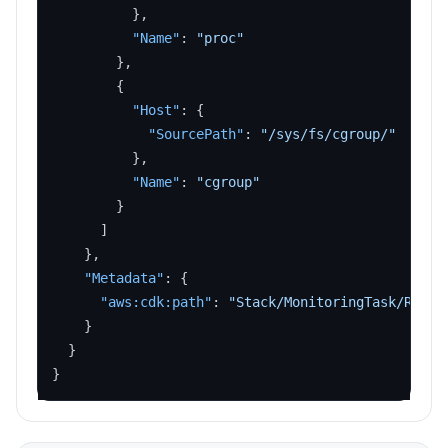
}
,
"Name"
:
"proc"
}
,
{
"Host"
:
{
"SourcePath"
:
"/sys/fs/cgroup/"
}
,
"Name"
:
"cgroup"
}
]
}
,
"Metadata"
:
{
"aws:cdk:path"
:
"Stack/MonitoringTask/Resou
}
}
}