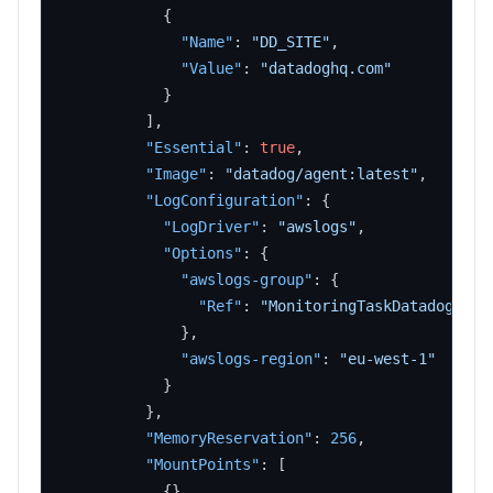
{
"Name"
:
"DD_SITE"
,
"Value"
:
"datadoghq.com"
}
]
,
"Essential"
:
true
,
"Image"
:
"datadog/agent:latest"
,
"LogConfiguration"
:
{
"LogDriver"
:
"awslogs"
,
"Options"
:
{
"awslogs-group"
:
{
"Ref"
:
"MonitoringTaskDatadogAgen
}
,
"awslogs-region"
:
"eu-west-1"
}
}
,
"MemoryReservation"
:
256
,
"MountPoints"
:
[
{
}