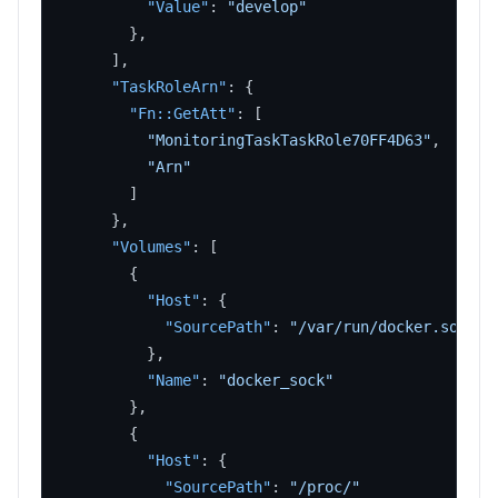
"Value"
:
"develop"
}
,
]
,
"TaskRoleArn"
:
{
"Fn::GetAtt"
:
[
"MonitoringTaskTaskRole70FF4D63"
,
"Arn"
]
}
,
"Volumes"
:
[
{
"Host"
:
{
"SourcePath"
:
"/var/run/docker.sock"
}
,
"Name"
:
"docker_sock"
}
,
{
"Host"
:
{
"SourcePath"
:
"/proc/"