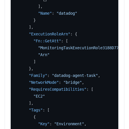
]
,
"Name"
:
"datadog"
}
]
,
"ExecutionRoleArn"
:
{
"Fn::GetAtt"
:
[
"MonitoringTaskExecutionRole3188D770"
,
"Arn"
]
}
,
"Family"
:
"datadog-agent-task"
,
"NetworkMode"
:
"bridge"
,
"RequiresCompatibilities"
:
[
"EC2"
]
,
"Tags"
:
[
{
"Key"
:
"Environment"
,