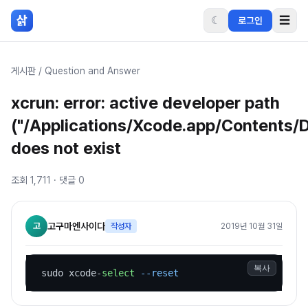
본문 바로가기
삵
☾
☰
로그인
게시판
/
Question and Answer
xcrun: error: active developer path
("/Applications/Xcode.app/Contents/
does not exist
조회
1,711
· 댓글
0
고
고구마엔사이다
작성자
2019년 10월 31일
복사
 sudo xcode-
select
--reset