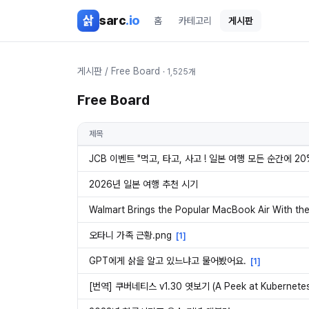
본문 바로가기
삵
sarc
.io
홈
카테고리
게시판
게시판
/
Free Board
·
1,525
개
Free Board
제목
JCB 이벤트 "먹고, 타고, 사고 ! 일본 여행 모든 순간에 2
2026년 일본 여행 추천 시기
Walmart Brings the Popular MacBook Air With t
오타니 가족 근황.png
[
1
]
GPT에게 삵을 알고 있느냐고 물어봤어요.
[
1
]
[번역] 쿠버네티스 v1.30 엿보기 (A Peek at Kubernetes 