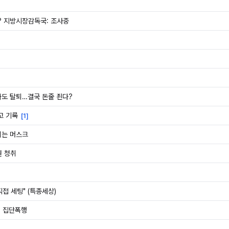
? 지방시장감독국: 조사중
도나도 탈퇴…결국 돈줄 죈다?
고 기록
[
1
]
뿌리는 머스크
원 청취
직접 세팅" (특종세상)
명 집단폭행