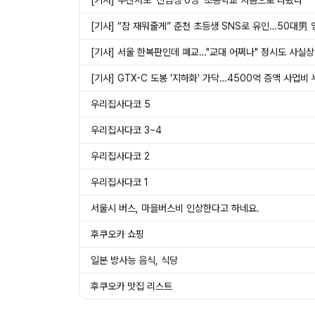
[기사] 부산서도 ‘신입생 0명’ 초등학교 처음으로 나왔다
[기사] “잠 재워줄게” 춘천 초등생 SNS로 유인…50대男 
[기사] 서울 한복판인데 폐교…"교대 어쩌나" 정시도 사실상
[기사] GTX-C 도봉 '지하화' 가닥…4500억 증액 사업비 
우리집사다코 5
우리집사다코 3~4
우리집사다코 2
우리집사다코 1
서울시 버스, 마을버스비 인상한다고 하네요.
후쿠오카 쇼핑
일본 방사능 음식, 식당
후쿠오카 맛집 리스트