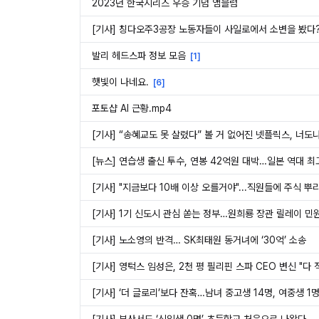
2023년 한국시리즈 우승 기념 앰블럼
[기사] 칭다오주3공장 노동자들이 사일로에서 소변을 봤다
발리 헤드스파 정보 모음
[
1
]
햇빛이 나네요.
[
6
]
포토샵 AI 근황.mp4
[기사] “송혜교도 못 살렸다” 볼 거 없어진 넷플릭스, 너
[뉴스] 연습생 출신 투수, 연봉 42억원 대박…일본 역대 최
[기사] "지금보다 10배 이상 오를거야"...직원들에 주식 
[기사] 1기 신도시 관심 쏟는 정부…원희룡 장관 릴레이 민
[기사] 노소영의 반격… SK최태원 동거녀에 ‘30억’ 소송
[기사] 영턱스 임성은, 2천 평 필리핀 스파 CEO 변신 "다 
[기사] ‘더 글로리’보다 잔혹…남녀 중고생 14명, 여중생 1