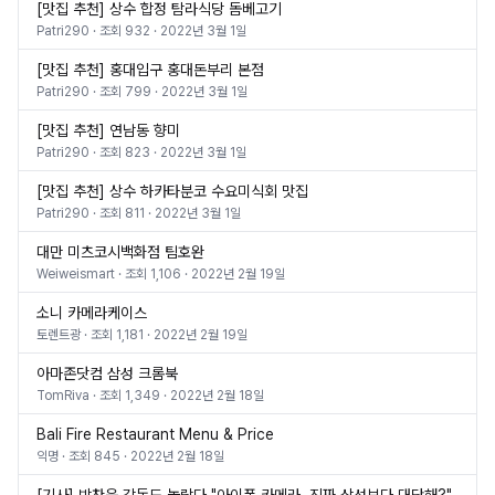
[맛집 추천] 상수 합정 탐라식당 돔베고기
Patri290
· 조회
932
·
2022년 3월 1일
[맛집 추천] 홍대입구 홍대돈부리 본점
Patri290
· 조회
799
·
2022년 3월 1일
[맛집 추천] 연남동 향미
Patri290
· 조회
823
·
2022년 3월 1일
[맛집 추천] 상수 하카타분코 수요미식회 맛집
Patri290
· 조회
811
·
2022년 3월 1일
대만 미츠코시백화점 팀호완
Weiweismart
· 조회
1,106
·
2022년 2월 19일
소니 카메라케이스
토렌트광
· 조회
1,181
·
2022년 2월 19일
아마존닷컴 삼성 크롬북
TomRiva
· 조회
1,349
·
2022년 2월 18일
Bali Fire Restaurant Menu & Price
익명
· 조회
845
·
2022년 2월 18일