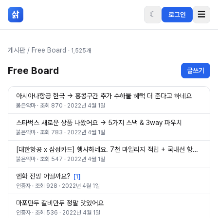
본문 바로가기
삵
☾
☰
로그인
게시판
/
Free Board
·
1,525
개
Free Board
글쓰기
아시아나항공 한국 → 홍콩구간 추가 수하물 혜택 더 준다고 하네요
붉은악마
· 조회
870
·
2022년 4월 1일
스타벅스 새로운 상품 나왔어요 -> 5가지 스낵 & 3way 파우치
붉은악마
· 조회
783
·
2022년 4월 1일
[대한항공 x 삼성카드] 행사하네요. 7천 마일리지 적립 + 국내선 항공권
붉은악마
· 조회
547
·
2022년 4월 1일
엔화 전망 어떨까요?
[
1
]
인증자
· 조회
928
·
2022년 4월 1일
마포만두 갈비만두 정말 맛있어요
인증자
· 조회
536
·
2022년 4월 1일