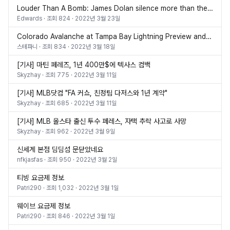
Louder Than A Bomb: James Dolan silence more than the Knicks is acquainted, scary & virtually human
Edwards
· 조회
824
·
2022년 3월 23일
Colorado Avalanche at Tampa Bay Lightning Preview and Match Working day Thread: Clash of having difficulties contenders
스테파니
· 조회
834
·
2022년 3월 18일
[기사] 마틴 페레즈, 1년 400만$에 텍사스 컴백
Skyzhay
· 조회
775
·
2022년 3월 11일
[기사] MLB닷컴 "FA 커쇼, 친정팀 다저스와 1년 계약"
Skyzhay
· 조회
685
·
2022년 3월 11일
[기사] MLB 올스타 출신 투수 페레스, 자택 추락 사고로 사망
Skyzhay
· 조회
962
·
2022년 3월 9일
신세계 본점 딤딤섬 문닫았네요
nfkjasfas
· 조회
950
·
2022년 3월 2일
티빙 요금제 정보
Patri290
· 조회
1,032
·
2022년 3월 1일
웨이브 요금제 정보
Patri290
· 조회
846
·
2022년 3월 1일