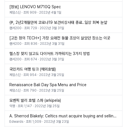
[정보] LENOVO M710Q Spec
제임스딘
· 조회
909
·
2022년 4월 1일
伊, 2년2개월만에 코로나19 보건비상사태 종료..일상 회복 눈앞
랜서200
· 조회
729
·
2022년 3월 31일
[고든 정의 TECH+] 가장 오래전 동물 조상이 살았던 장소는 이곳
랜서200
· 조회
836
·
2022년 3월 31일
헬스장 찾지 않고도 다이어트 가까워지는 3가지 방법
랜서200
· 조회
674
·
2022년 3월 31일
국민카드 여행 링크 (해외호텔)
제임스딘
· 조회
954
·
2022년 3월 25일
Renaissance Bali Day Spa Menu and Price
제임스딘
· 조회
790
·
2022년 3월 25일
모벤픽 발리 호텔 스파 (arkipela)
익명
· 조회
1,147
·
2022년 3월 25일
A. Sherrod Blakely: Celtics must acquire buying and selling Dennis Schroder, Josh Richardson
Edwards
· 조회
1,009
·
2022년 3월 23일