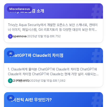
#
Miscellaneous
Trivy 보안점검 소개
Trivy는 Aqua Security에서 개발한 오픈소스 보안 스캐너로, 컨테이
너 이미지, 파일시스템, Git 리포지토리 등 다양한 대상의 보안 취약점
을 탐지하는 도구이다. 클라우드 네이티브 환경에…
opennova
·
2025년 12월 15일
·
조회
752
o
#
AI
ChatGPT와 Claude의 차이점
1. Claude에게 물어본 ChatGPT와 Claude의 차이점 ChatGPT와
Claude의 차이점 ChatGPT와 Claude는 현재 가장 널리 사용되는
대규모 언어모델 기반 AI 챗봇으로, …
고구마엔사이다
·
2025년 12월 15일
·
조회
1,062
고
#
AI
에이전틱 AI란 무엇인가?