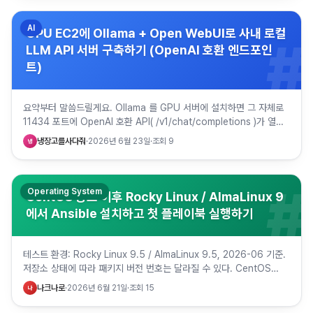
AI
GPU EC2에 Ollama + Open WebUI로 사내 로컬
#
LLM API 서버 구축하기 (OpenAI 호환 엔드포인
트)
요약부터 말씀드릴게요. Ollama 를 GPU 서버에 설치하면 그 자체로
11434 포트에 OpenAI 호환 API( /v1/chat/completions )가 열립
니다. 여기에 Open WebUI…
냉장고를사다줘
·
2026년 6월 23일
·
조회
9
냉
#
Operating System
CentOS 종료 이후 Rocky Linux / AlmaLinux 9
에서 Ansible 설치하고 첫 플레이북 실행하기
테스트 환경: Rocky Linux 9.5 / AlmaLinux 9.5, 2026-06 기준.
저장소 상태에 따라 패키지 버전 번호는 달라질 수 있다. CentOS
Linux 8은 2021-12-3…
나크나로
·
2026년 6월 21일
·
조회
15
나