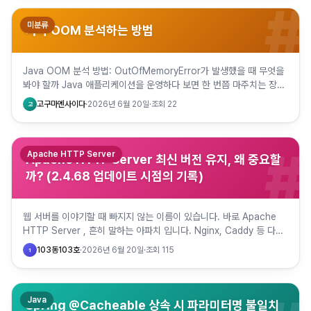
#
미분류
자바 OOM 분석하는 방법
Java OOM 분석 방법: OutOfMemoryError가 발생했을 때 무엇을
봐야 할까 Java 애플리케이션을 운영하다 보면 한 번쯤 마주치는 장애
가 있습니다. 바로 java.lang.OutOf…
고구마엔사이다
·
2026년 6월 20일
·
조회
22
고
#
Apache HTTP Server
Apache HTTP Server 최신 버전 유지, 왜 중요할
까? (2.4.68 업데이트 시점의 기록)
웹 서버를 이야기할 때 빠지지 않는 이름이 있습니다. 바로 Apache
HTTP Server , 흔히 말하는 아파치 입니다. Nginx, Caddy 등 다양
한 웹 서버가 등장했지만, 아파치는 여전히…
103동103호
·
2026년 6월 20일
·
조회
115
1
Java
Spring @Cacheable 상속 시 파라미터명 불일치