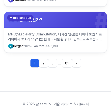
Edwards
·
2025년 5월 28일
·
조회
2,936
E
#
Miscellaneous
MPC란 무엇인가?
MPC(Multi-Party Computation, 다자간 연산)는 데이터 보안과 프
라이버시 보호가 요구되는 현대 디지털 환경에서 급속도로 주목받고 있
는 암호 기술이다. 특히, 신뢰할 수 없는 환경…
Berger
·
2025년 4월 21일
·
조회
1,193
B
…
1
2
3
81
›
©
2026
삵 sarc.io · 기술 아카이브 & 커뮤니티