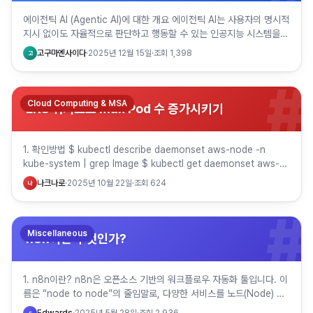
에이전틱 AI (Agentic AI)에 대한 개요 에이전틱 AI는 사용자의 명시적
지시 없이도 자율적으로 판단하고 행동할 수 있는 인공지능 시스템을
의미한다. 이는 전통적인 대화형 AI와 구별되는 …
고구마엔사이다
·
2025년 12월 15일
·
조회
1,398
고
#
Cloud Computing & MSA
EKS 워커노드 Max Pod 수 증가시키기
1. 확인방법 $ kubectl describe daemonset aws-node -n
kube-system | grep Image $ kubectl get daemonset aws-
node -n …
나크나로
·
2025년 10월 22일
·
조회
624
나
#
Miscellaneous
n8n이란 무엇인가?
1. n8n이란? n8n은 오픈소스 기반의 워크플로우 자동화 툴입니다. 이
름은 “node to node”의 줄임말로, 다양한 서비스를 노드(Node) 단
위로 시각적으로 연결하여 자동화된 작업을 구성…