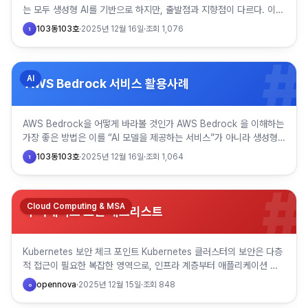
는 모두 생성형 AI를 기반으로 하지만, 출발점과 지향점이 다르다. 이
둘의 차이는 “어떤 모델이 더 똑똑한가”가 …
103동103호
·
2025년 12월 16일
·
조회
1,076
1
#
AI
AWS Bedrock 서비스 활용사례
AWS Bedrock을 어떻게 바라볼 것인가 AWS Bedrock 을 이해하는
가장 좋은 방법은 이를 “AI 모델을 제공하는 서비스”가 아니라 생성형
AI를 실제 업무 시스템 안으로 끌어들이기 위한…
103동103호
·
2025년 12월 16일
·
조회
1,064
1
#
Cloud Computing & MSA
쿠버네티스 보안 체크리스트
Kubernetes 보안 체크 포인트 Kubernetes 클러스터의 보안은 다층
적 접근이 필요한 복잡한 영역으로, 인프라 계층부터 애플리케이션 계
층까지 광범위한 보안 통제가 요구된다. 효과적인 보안…
opennova
·
2025년 12월 15일
·
조회
848
o