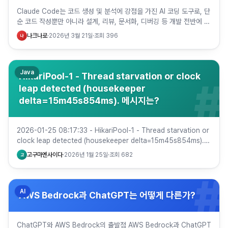
Claude Code는 코드 생성 및 분석에 강점을 가진 AI 코딩 도구로, 단
순 코드 작성뿐만 아니라 설계, 리뷰, 문서화, 디버깅 등 개발 전반에 걸
쳐 활용할 수 있습니다. 다만 구독 플랜에 따…
나크나로
·
2026년 3월 21일
·
조회
396
나
Java
HikariPool-1 - Thread starvation or clock
#
leap detected (housekeeper
delta=15m45s854ms). 메시지는?
2026-01-25 08:17:33 - HikariPool-1 - Thread starvation or
clock leap detected (housekeeper delta=15m45s854ms).…
고구마엔사이다
·
2026년 1월 25일
·
조회
682
고
#
AI
AWS Bedrock과 ChatGPT는 어떻게 다른가?
ChatGPT와 AWS Bedrock의 출발점 AWS Bedrock과 ChatGPT