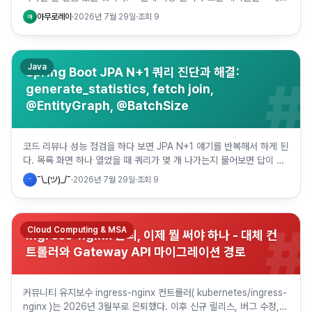
인데 pg_wal 만 부풀어 있는 경우가 꽤 있다. 스토리지…
아무로레이
·
2026년 7월 29일
·
조회
9
아
Java
Spring Boot JPA N+1 쿼리 진단과 해결:
#
generate_statistics, fetch join,
@EntityGraph, @BatchSize
코드 리뷰나 성능 점검을 하다 보면 JPA N+1 얘기를 반복해서 하게 된
다. 목록 화면 하나 열었을 때 쿼리가 몇 개 나가는지 물어보면 답이 바
로 안 나오는 경우가 많고, 원인을 찾은 뒤에도 fe…
¯\_(ツ)_/¯
·
2026년 7월 29일
·
조회
9
¯
#
Cloud Computing & MSA
ingress-nginx 은퇴, 이제 뭘 써야 하나 - 대체 컨
트롤러와 Gateway API 마이그레이션 경로
커뮤니티 유지보수 ingress-nginx 컨트롤러( kubernetes/ingress-
nginx )는 2026년 3월부로 은퇴했다. 이후 신규 릴리스, 버그 수정,