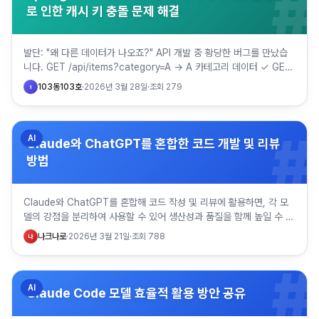
#
로 인한 캐시 키 충돌 문제 해결
발단: "왜 다른 데이터가 나오죠?" API 개발 중 황당한 버그를 만났습
니다. GET /api/items?category=A → A 카테고리 데이터 ✓ GET
/api/items?category=…
103동103호
·
2026년 3월 28일
·
조회
279
1
#
AI
Claude와 ChatGPT를 혼합한 코드 개발 및 리뷰
방법
Claude와 ChatGPT를 혼합해 코드 작성 및 리뷰에 활용하면, 각 모
델의 강점을 분리하여 사용할 수 있어 생산성과 품질을 함께 높일 수 있
습니다. 핵심은 한 모델로 처음부터 끝까지 처리하기보…
나크나로
·
2026년 3월 21일
·
조회
788
나
#
AI
Claude Code 모델 효율적 활용 방안 공유