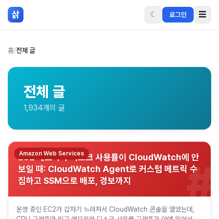
본문 바로가기
삵
☾
☰
로그인
홈
/
전체 글
전체 글
1,934
개의 글
Amazon Web Services
EC2 메모리와 디스크 사용률이 CloudWatch에 안
#
보일 때: CloudWatch Agent로 커스텀 메트릭 수
집하고 SSM으로 배포, 경보까지
운영 중인 EC2가 갑자기 느려져서 CloudWatch 콘솔을 열었는데,