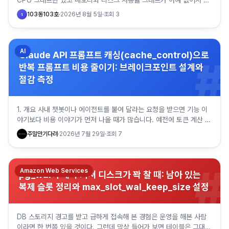
CPU 그래프만 있고 메모리와 디스크 사용률 그래프가 아예 없어서 당
황한 적이 있을 것이다. 저도 처음 AWS로 넘어왔을 때…
103동103호
·
2026년 8월 5일
·
조회
3
1
AI
Claude API 프롬프트 캐싱(cache_control)으로
#
반복 프롬프트 비용 줄이기: 브레이크포인트 설계와
절감 측정
1. 개요 사내 챗봇이나 에이전트를 붙여 달라는 요청을 받으면 기능 이
야기보다 비용 이야기가 먼저 나올 때가 많습니다. 예전에 토큰 계산 스
크립트를 정리한 글에서 캐싱 부분은 슬쩍 넘겼던 기억이 있…
주말만기다려
·
2026년 7월 29일
·
조회
7
#
Amazon Web Services
pg_wal이 계속 커져 디스크가 꽉 찰 때: 남아 있는
복제 슬롯 정리와 max_slot_wal_keep_size 설정
DB 스토리지 경고를 받고 급하게 접속해 본 경험은 운영을 해본 사람
이라면 한 번쯤 있을 것이다. 그런데 막상 들어가 보면 테이블은 그대로