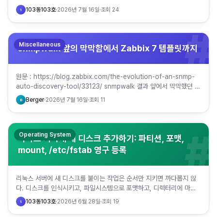
CVE 보안 패치가 전혀 나오지…
103동103호
·
2026년 7월 16일
·
조회
24
1
#
Miscellaneous
snmpwalk 앞의 막막함에서 Zabbix 7 템플릿까지
원문 : https://blog.zabbix.com/the-evolution-of-an-snmp-
auto-discovery-tool/33123/ snmpwalk 결과 앞에서 막막했던 경
험, 모니터링…
Berger
·
2026년 7월 16일
·
조회
11
B
#
Operating System
리눅스 서버에 새 디스크 추가하기: 파티션, 포맷,
mount, /etc/fstab 영구 등록
리눅스 서버에 새 디스크를 붙이는 작업은 순서만 지키면 까다롭지 않
다. 디스크를 인식시키고, 파일시스템으로 포맷하고, 디렉터리에 마운
트해서 쓴 다음, /etc/fstab에 등록해 재부팅 뒤에도 자동…
103동103호
·
2026년 6월 28일
·
조회
19
1