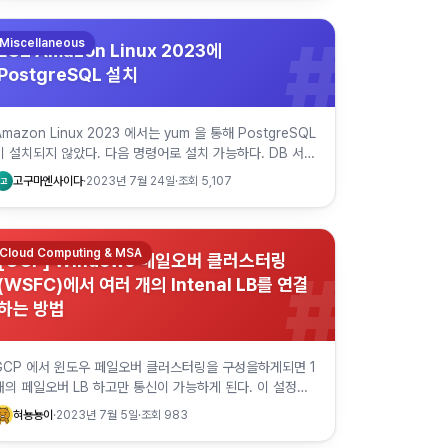
#
Miscellaneous
EC2 Amazon Linux 2023에
PostgreSQL 설치
Amazon Linux 2023 에서는 yum 을 통해 PostgreSQL
이 설치되지 않았다. 다음 명령어로 설치 가능하다. DB 서버
를 구성하려면 -server 버전을 설치하면 된다. sudo d…
고구마엔사이다
·
2023년 7월 24일
·
조회
5,107
고
Cloud Computing & MSA
[GCP] Windows 페일오버 클러스터링
#
(WSFC)에서 여러 개의 Intenal LB를 연결
하는 방법
GCP 에서 윈도우 페일오버 클러스터링을 구성을하게되면 1
개의 페일오버 LB 하고만 통신이 가능하게 된다. 이 설정은
enable-wsfc=true 설정을 VM의 metadata 에 추가하는
혀뇽뇽이
·
2023년 7월 5일
·
조회
983
것으로…