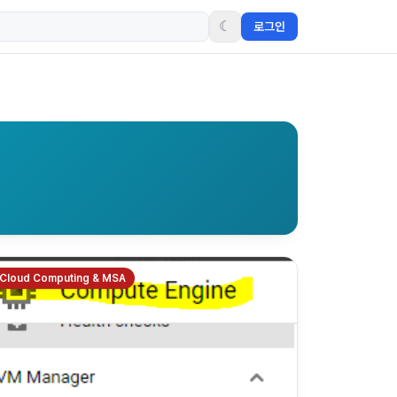
☾
로그인
Cloud Computing & MSA