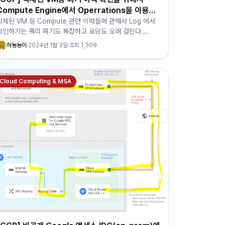
Compute Engine에서 Operrations을 이용하
는 방법
삭제된 VM 등 Compute 관련 이력들에 관해서 Log 에서
확인하기는 쿼리 짜기도 복잡하고 로딩도 오래 걸린다.
Compute Engine → Operations 에 들어가면 삭제된
혀뇽뇽이
·
2024년 1월 3일
·
조회
1,309
VM등 과…
Cloud Computing & MSA