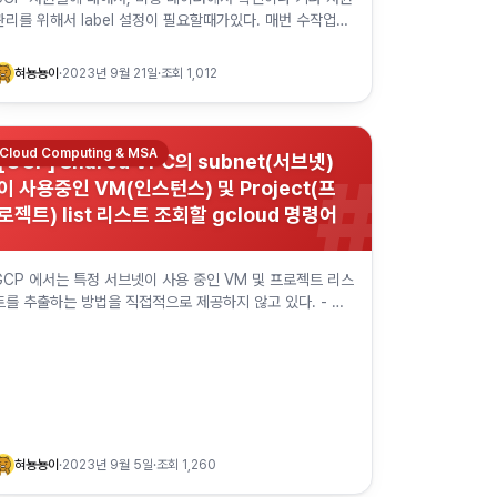
관리를 위해서 label 설정이 필요할때가있다. 매번 수작업으
로 하기는 귀찮기에 github에 auto 라벨링 가이드가 있어
따라하면 쉽게…
혀뇽뇽이
·
2023년 9월 21일
·
조회
1,012
Cloud Computing & MSA
[GCP] Shared VPC의 subnet(서브넷)
#
이 사용중인 VM(인스턴스) 및 Project(프
로젝트) list 리스트 조회할 gcloud 명령어
GCP 에서는 특정 서브넷이 사용 중인 VM 및 프로젝트 리스
트를 추출하는 방법을 직접적으로 제공하지 않고 있다. - 특
정 Shared VPC를 사용 중인 Project 리스트 (두 명령어
모두 같…
혀뇽뇽이
·
2023년 9월 5일
·
조회
1,260