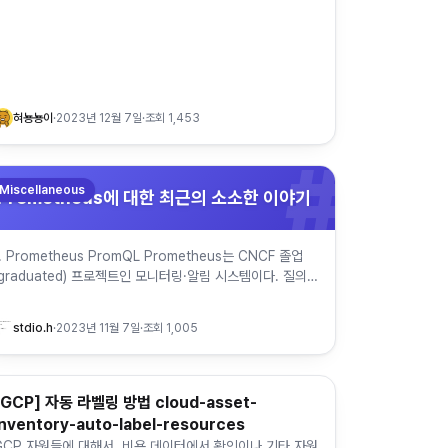
혀뇽뇽이
·
2023년 12월 7일
·
조회
1,453
#
Miscellaneous
Prometheus에 대한 최근의 소소한 이야기
1. Prometheus PromQL Prometheus는 CNCF 졸업
(graduated) 프로젝트인 모니터링·알림 시스템이다. 질의에
는 PromQL 을 쓰는데, 타임시리즈 데이터 조회에 최적화
돼…
stdio.h
·
2023년 11월 7일
·
조회
1,005
[GCP] 자동 라벨링 방법 cloud-asset-
Cloud Computing & MSA
inventory-auto-label-resources
GCP 자원들에 대해서, 비용 데이터에서 확인이나 기타 자원