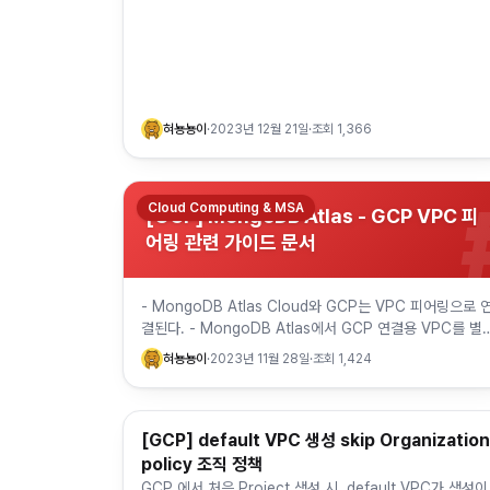
혀뇽뇽이
·
2023년 12월 21일
·
조회
1,366
Cloud Computing & MSA
[GCP] MongoDB Atlas - GCP VPC 피
어링 관련 가이드 문서
- MongoDB Atlas Cloud와 GCP는 VPC 피어링으로 
결된다. - MongoDB Atlas에서 GCP 연결용 VPC를 별
로 생성 - GCP 네트워크 피어링 생성 방법 https:/…
혀뇽뇽이
·
2023년 11월 28일
·
조회
1,424
[GCP] default VPC 생성 skip Organization
Cloud Computing & MSA
policy 조직 정책
GCP 에서 처음 Project 생성 시, default VPC가 생성이