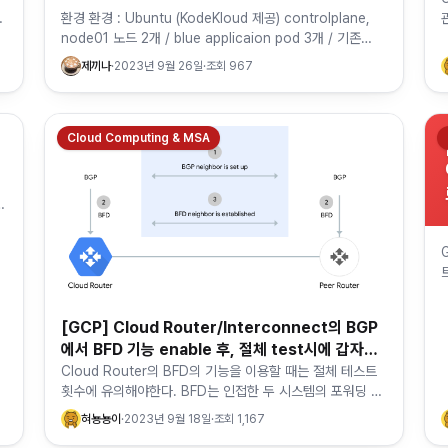
환경 환경 : Ubuntu (KodeKloud 제공) controlplane,
node01 노드 2개 / blue applicaion pod 3개 / 기존
kube 버전 1.26.0 버전 확인 ku…
제끼나
·
2023년 9월 26일
·
조회
967
Cloud Computing & MSA
[GCP] Cloud Router/Interconnect의 BGP
에서 BFD 기능 enable 후, 절체 test시에 갑자기
절체 시간이 증가 (감쇠 패널티)
Cloud Router의 BFD의 기능을 이용할 때는 절체 테스트
횟수에 유의해야한다. BFD는 인접한 두 시스템의 포워딩 평
면간에 양방향 전송경로를 이용하여 오류를 감지하기 위한
혀뇽뇽이
·
2023년 9월 18일
·
조회
1,167
간단한 Hello…