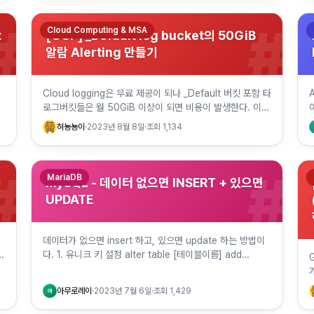
#
#
Cloud Computing & MSA
t
[GCP] _Default log bucket의 50GiB
알람 Alerting 만들기
Cloud logging은 무료 제공이 되나 _Default 버킷 포함 타
.
로그버킷들은 월 50GiB 이상이 되면 비용이 발생한다. 이를
대비하여, _Default 로그 버킷의 알람을 다음과 같이 …
혀뇽뇽이
·
2023년 8월 8일
·
조회
1,134
#
#
MariaDB
MySQL - 데이터 없으면 INSERT + 있으면
UPDATE
데이터가 없으면 insert 하고, 있으면 update 하는 방법이
트
다. 1. 유니크 키 설정 alter table [테이블이름] add
unique ( 컬럼.. ); 2. 구문 (예) INSERT …
아무로레이
·
2023년 7월 6일
·
조회
1,429
아