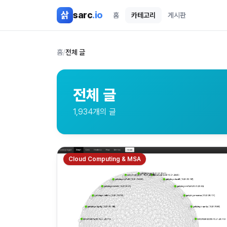
본문 바로가기
삵
sarc
.io
홈
카테고리
게시판
홈
/
전체 글
전체 글
1,934
개의 글
Cloud Computing & MSA