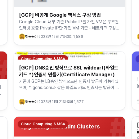
[GCP] 비공개 Google 액세스 구성 방법
Google Cloud 내부 기준 Public IP를 가진 VM은 무조건
인터넷 호출 Private IP만 가진 VM 기준 - 네트워크 구성
O + 서브넷 PGA O - 내부 (private.goo…
혀뇽뇽이
·
2023년 12월 7일
·
조회
1,586
#
Cloud Computing & MSA
[GCP] DNS승인 방식으로 SSL wildcart(와일드
카드 *)인증서 만들기(Certificate Manager)
기존에 GCP는 LB승인 방식으로만 인증서 발급이 가능하였
연
으며, *.lgcns.com과 같은 와일드 카드 인증서는 발급이 불
도
가능하였다. 그러나 AWS와 같은 DNS 승인 방식이 도입되
면서 LB승인 …
혀뇽뇽이
·
2023년 11월 21일
·
조회
1,577
#
Cloud Computing & MSA
Upgrading kubeadm Clusters