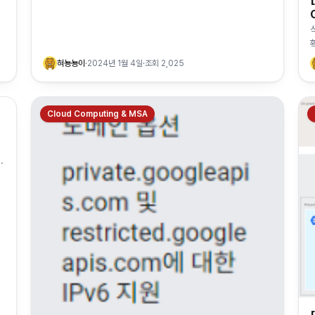
혀뇽뇽이
·
2024년 1월 4일
·
조회
2,025
Cloud Computing & MSA