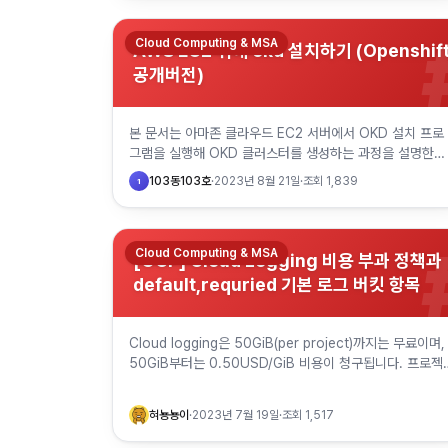
Cloud Computing & MSA
AWS EC2 위에 okd 설치하기 (Openshif
공개버전)
본 문서는 아마존 클라우드 EC2 서버에서 OKD 설치 프로
그램을 실행해 OKD 클러스터를 생성하는 과정을 설명한다
1. EC2 서버 한 대 준비 설치 명령을 실행할 작업용 서버는
103동103호
·
2023년 8월 21일
·
조회
1,839
1
t3.micro…
Cloud Computing & MSA
[GCP] Cloud Logging 비용 부과 정책과
default,requried 기본 로그 버킷 항목
Cloud logging은 50GiB(per project)까지는 무료이며,
50GiB부터는 0.50USD/GiB 비용이 청구됩니다. 프로젝
의 log는 기본적으로 _Default 로그버킷과 _Re…
혀뇽뇽이
·
2023년 7월 19일
·
조회
1,517