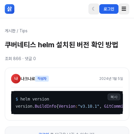
본문 바로가기
삵
☾
☰
로그인
게시판
/
Tips
쿠버네티스 helm 설치된 버전 확인 방법
조회
866
· 댓글
0
나
나크나로
작성자
2024년 1월 5일
복사
$ 
helm version

version.
BuildInfo
{
Version
:
"v3.10.1"
, 
GitCommit
:
"9