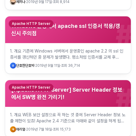
제끼나
·
2019년 9월 17일
·
조회
8,914
#
Apache HTTP Server
Windows 환경에서 apache ssl 인증서 적용/갱
신시 주의점
1. 개요 기존에 Windows 서버에서 운영중인 apache 2.2 의 ssl 인
증서를 갱신하던 중 문제가 발생했다. 평소처럼 인증서를 교체 후
apache 를 서비스에서 중지/기동 하였으나 ap…
단호한단호박
·
2019년 9월 11일
·
조회
36,714
단
#
Apache HTTP Server
[Apache HTTP Server] Server Header 정보
에서 SW명 완전 가리기!
1. 개요 WEB 보안 설정으로 꼭 하는 것 중에 Server Header 정보 노
출 제한이 있죠! Apache 2.4 기준으로 아래와 같이 설정을 하게 됩니
다. * 설정 파일 : conf/extr…
애리얼
·
2019년 7월 18일
·
조회
15,173
애