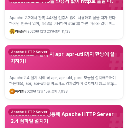
#
Apache 2.2 443을 인증서 없이 http로 올릴 때.
Apache 2.2에서 간혹 443을 인증서 없이 사용하고 싶을 때가 있다.
하지만 인증서 없이, 443을 이용하여 start를 하면 아래와 같이 에러
가 발생한다. [Tue Dec 25 16:02:…
혀뇽뇽이
·
2020년 12월 23일
·
조회
11,123
#
Apache HTTP Server
Apache2.4 설치 시 apr, apr-util까지 한방에 설
치하기!
Apache2.4 설치 시에 꼭 apr, apr-util, pcre 모듈을 설치해주어야
하는데요, apr, apr-util을 따로따로 컴파일하여 설치하지 않고 httpd
컴파일 시에 함께 진행할 수…
애리얼
·
2020년 12월 15일
·
조회
7,638
애
#
Apache HTTP Server
Amazon Linux 깡통에 Apache HTTP Server
2.4 컴파일 설치기