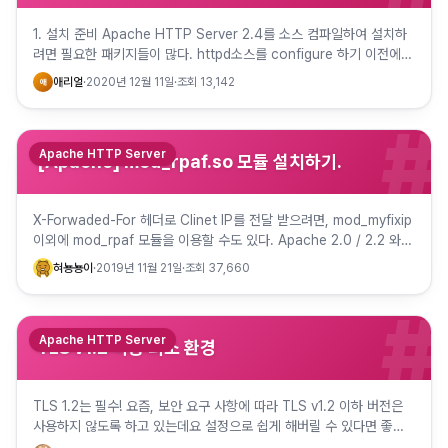
1. 설치 준비 Apache HTTP Server 2.4를 소스 컴파일하여 설치하
려면 필요한 패키지들이 많다. httpd소스를 configure 하기 이전에
apr, apr-util, pcre 들을…
애리얼
·
2020년 12월 11일
·
조회
13,142
애
#
Apache HTTP Server
[Apache] mod_rpaf.so 모듈 설치하기.
X-Forwaded-For 헤더로 Clinet IP를 전달 받으려면, mod_myfixip
이외에 mod_rpaf 모듈을 이용할 수도 있다. Apache 2.0 / 2.2 와
Apache 2.4는 …
혀뇽뇽이
·
2019년 11월 21일
·
조회
37,660
#
Apache HTTP Server
TLS v1.2 적용 최소 환경
TLS 1.2는 필수! 요즘, 보안 요구 사항에 따라 TLS v1.2 이하 버전은
사용하지 않도록 하고 있는데요 설정으로 쉽게 해버릴 수 있다면 좋을
텐데 업그레이드를 수반하기도 하지요. TLS v1…