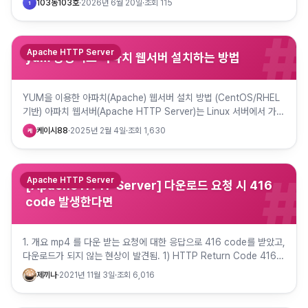
103동103호
·
2026년 6월 20일
·
조회
115
1
#
Apache HTTP Server
yum 명령어로 아파치 웹서버 설치하는 방법
YUM을 이용한 아파치(Apache) 웹서버 설치 방법 (CentOS/RHEL
기반) 아파치 웹서버(Apache HTTP Server)는 Linux 서버에서 가장
널리 사용되는 웹 서버 소프트웨어입…
케이시88
·
2025년 2월 4일
·
조회
1,630
케
#
Apache HTTP Server
[Apache HTTP Server] 다운로드 요청 시 416
code 발생한다면
1. 개요 mp4 를 다운 받는 요청에 대한 응답으로 416 code를 받았고,
다운로드가 되지 않는 현상이 발견됨. 1) HTTP Return Code 416
이란? 416 Range Not Sa…
제끼나
·
2021년 11월 3일
·
조회
6,016