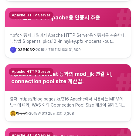
#
Apache HTTP Server
PFX 인증서에서 Apache용 인증서 추출
*.pfx 인증서 파일에서 Apache HTTP Server용 인증서를 추출한다.
1. 방법 $ openssl pkcs12 -in mykey.pfx -nocerts -out
mykey.key $ o…
103동103호
·
2019년 7월 11일
·
조회
31,609
1
#
Apache HTTP Server
Apache와 Tomcat 등과의 mod_jk 연결 시,
connection pool size 계산법.
출저: https://blog.pages.kr/216 Apache에서 사용하는 MPM의
방식에 따라, WAS 와의 Coonection Pool Size 계산이 달라진다.
workers.propert…
혀뇽뇽이
·
2019년 6월 25일
·
조회
6,308
Apache HTTP Server