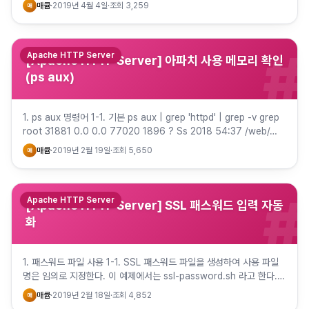
이미 설치되어 있을 수도…
매큠
·
2019년 4월 4일
·
조회
3,259
매
#
Apache HTTP Server
[Apache HTTP Server] 아파치 사용 메모리 확인
(ps aux)
1. ps aux 명령어 1-1. 기본 ps aux | grep 'httpd' | grep -v grep
root 31881 0.0 0.0 77020 1896 ? Ss 2018 54:37 /web/…
매큠
·
2019년 2월 19일
·
조회
5,650
매
#
Apache HTTP Server
[Apache HTTP Server] SSL 패스워드 입력 자동
화
1. 패스워드 파일 사용 1-1. SSL 패스워드 파일을 생성하여 사용 파일
명은 임의로 지정한다. 이 예제에서는 ssl-password.sh 라고 한다.
파일 권한은 최소화한다. 700이 좋다. #…
매큠
·
2019년 2월 18일
·
조회
4,852
매