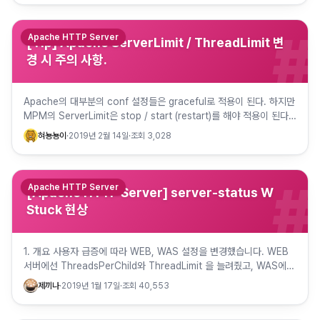
#
Apache HTTP Server
[Tip] Apache ServerLimit / ThreadLimit 변
경 시 주의 사항.
Apache의 대부분의 conf 설정들은 graceful로 적용이 된다. 하지만
MPM의 ServerLimit은 stop / start (restart)를 해야 적용이 된다.
http://httpd…
혀뇽뇽이
·
2019년 2월 14일
·
조회
3,028
#
Apache HTTP Server
[Apache HTTP Server] server-status W
Stuck 현상
1. 개요 사용자 급증에 따라 WEB, WAS 설정을 변경했습니다. WEB
서버에선 ThreadsPerChild와 ThreadLimit 을 늘려줬고, WAS에서
도 maxThreads 값을 늘려주었지요…
제끼나
·
2019년 1월 17일
·
조회
40,553