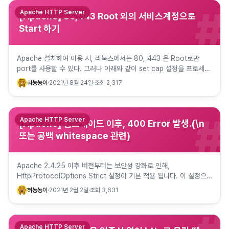
#
Apache HTTP Server
[Apache] 80,443 Root 외의 서비스계정으로
Start 하기
Apache 설치하여 이용 시, 리눅스에서는 80, 443 은 Root로만
port를 사용할 수 있다. 그러나 아래와 같이 set cap 설정을 프로세스
에 해주면, Root 가 아니라도 port를 …
혀뇽뇽이
·
2021년 8월 24일
·
조회
2,317
#
Apache HTTP Server
[Apache] 업그레이드 이후, 400 Error 발생.(\n
또는 공백 whitespace 관련)
Apache 2.4.25 이후 버전부터는 보안성 강화로 인해,
HttpProtocolOptions Strict 설정이 기본 적용 됩니다. 이 설정으
로 인해, 보통 “\n” “\n\n” 등이 아닌 “…
혀뇽뇽이
·
2021년 2월 2일
·
조회
3,631
Apache HTTP Server