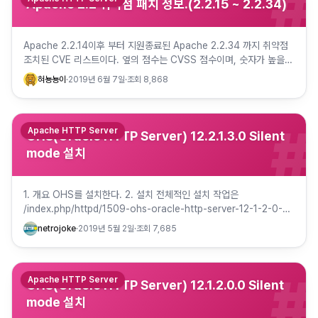
#
Apache 2.2 취약점 패치 정보.(2.2.15 ~ 2.2.34)
Apache 2.2.14이후 부터 지원종료된 Apache 2.2.34 까지 취약점
조치된 CVE 리스트이다. 옆의 점수는 CVSS 점수이며, 숫자가 높을수
록 고위험 취약점이다. 1) 저위험군: 0.…
혀뇽뇽이
·
2019년 6월 7일
·
조회
8,868
#
Apache HTTP Server
OHS(Oracle HTTP Server) 12.2.1.3.0 Silent
mode 설치
1. 개요 OHS를 설치한다. 2. 설치 전체적인 설치 작업은
/index.php/httpd/1509-ohs-oracle-http-server-12-1-2-0-0-
silent-mode 와 동일하다.…
netrojoke
·
2019년 5월 2일
·
조회
7,685
#
Apache HTTP Server
OHS(Oracle HTTP Server) 12.1.2.0.0 Silent
mode 설치