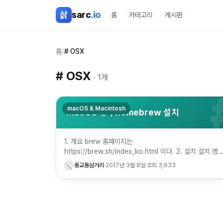
본문 바로가기
삵
sarc
.io
홈
카테고리
게시판
홈
/
# OSX
#
OSX
·
1
개
macOS & Macintosh
macOS에서 homebrew 설치
1. 개요 brew 홈페이지는
https://brew.sh/index_ko.html 이다. 2. 설치 설치 명
어는 $ /usr/bin/ruby -e "$(curl -fsSL https://raw.…
동교동삼거리
·
2017년 3월 8일
·
조회
3,633