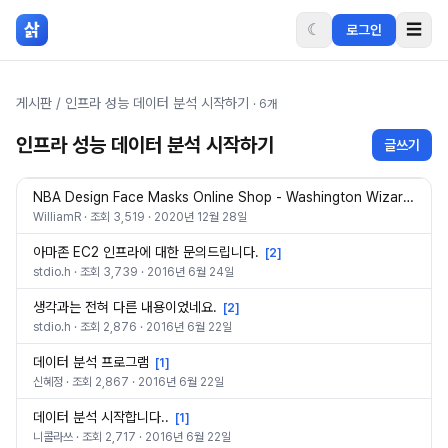
본문 바로가기
삵
☾
☰
로그인
게시판
/
인프라 성능 데이터 분석 시작하기
·
6
개
인프라 성능 데이터 분석 시작하기
글쓰기
NBA Design Face Masks Online Shop - Washington Wizards
WilliamR
· 조회
3,519
·
2020년 12월 28일
아마존 EC2 인프라에 대한 문의드립니다.
[
2
]
stdio.h
· 조회
3,739
·
2016년 6월 24일
생각과는 전혀 다른 내용이었네요.
[
2
]
stdio.h
· 조회
2,876
·
2016년 6월 22일
데이터 분석 프로그램
[
1
]
신혜정
· 조회
2,867
·
2016년 6월 22일
데이터 분석 시작합니다..
[
1
]
니콜라쓰
· 조회
2,717
·
2016년 6월 22일