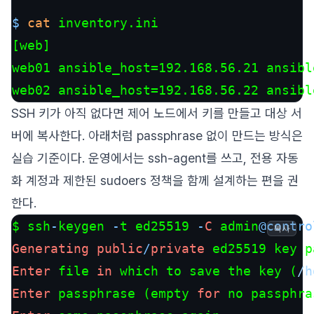
$ 
cat
 inventory.ini
[web]

web01 ansible_host=192.168.56.21 ansibl
web02 ansible_host=192.168.56.22 ansibl
SSH 키가 아직 없다면 제어 노드에서 키를 만들고 대상 서
버에 복사한다. 아래처럼 passphrase 없이 만드는 방식은
실습 기준이다. 운영에서는 ssh-agent를 쓰고, 전용 자동
화 계정과 제한된 sudoers 정책을 함께 설계하는 편을 권
한다.
$ ssh
-
keygen 
-
t ed25519 
-
C
 admin
@contro
복사
Generating
public
/
private
Enter
 file 
in
 which to save the key (
/h
Enter
 passphrase (empty 
for