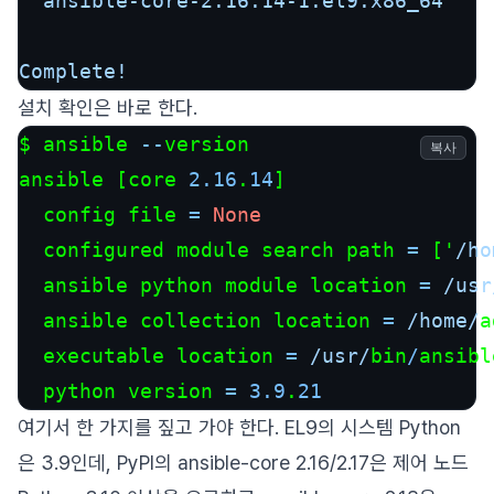
ansible-core-2.16.14-1.el9.x86_64
Complete!
설치 확인은 바로 한다.
$ ansible 
--
version

복사
ansible [core 
2.16
.
14
]

  config file 
=
None
  configured module search path 
=
 ['
/ho
  ansible python module location 
=
/usr
  ansible collection location 
=
/home/
a
  executable location 
=
/usr/
bin
/
ansible
  python version 
=
3.9
.
21
여기서 한 가지를 짚고 가야 한다. EL9의 시스템 Python
은 3.9인데, PyPI의 ansible-core 2.16/2.17은 제어 노드