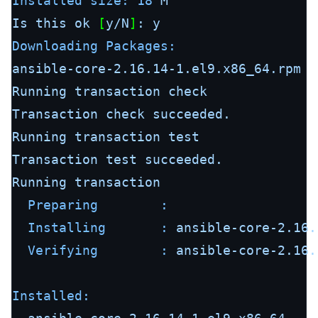
Installed size:
18
M
Is
this
ok
 [
y/N
]
:
y
Downloading Packages:
ansible-core-2.16.14-1.el9.x86_64.rpm
Running
transaction
check
Transaction
check
succeeded.
Running
transaction
test
Transaction
test
succeeded.
Running
transaction
Preparing        :
Installing       :
ansible-core-2.16.
Verifying        :
ansible-core-2.16.
Installed: