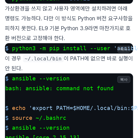
가상환경을 쓰지 않고 사용자 영역에만 설치하려면 아래
명령도 가능하다. 다만 이 방식도 Python 버전 요구사항을
피하지 못한다. EL9 기본 Python 3.9라면 마찬가지로 호
환 버전으로 고정해야 한다.
$ 
python3 -m pip install --user 
'ansibl
복사
이 경우
이 PATH에 없으면 바로 실행이
~/.local/bin
안 된다.
$ 
ansible --version
복사
$ 
echo
'export PATH=$HOME/.local/bin:$P
$ 
source
 ~/.bashrc
$ 
ansible --version
ansible [core 2.15.13]