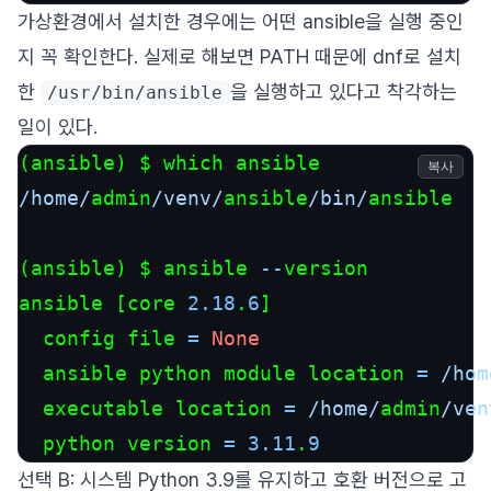
가상환경에서 설치한 경우에는 어떤 ansible을 실행 중인
지 꼭 확인한다. 실제로 해보면 PATH 때문에 dnf로 설치
한
을 실행하고 있다고 착각하는
/usr/bin/ansible
일이 있다.
복사
/home/
admin
/venv/
ansible
/bin/
ansible

(ansible) $ ansible 
--
version

ansible [core 
2.18
.
6
]

  config file 
=
None
  ansible python module location 
=
/hom
  executable location 
=
/home/
admin
/ven
  python version 
=
3.11
.
9
선택 B: 시스템 Python 3.9를 유지하고 호환 버전으로 고