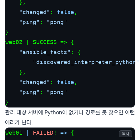
    },

"changed"
: 
false
,

"ping"
: 
"pong"
}

web02 | 
SUCCESS
 =>
 {

"ansible_facts"
: {

"discovered_interpreter_python"
    },

"changed"
: 
false
,

"ping"
: 
"pong"
}
관리 대상 서버에 Python이 없거나 경로를 못 찾으면 이런
에러가 난다.
web01 
|
FAILED
! 
=>
 {

복사