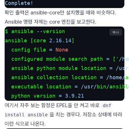
Complete!
확인 출력은 ansible-core만 설치했을 때와 비슷하다.
Ansible 명령 자체는 core 엔진을 보고한다.
$ ansible 
--
version

복사
ansible [core 
2.16
.
14
]

  config file 
=
None
  configured module search path 
=
 ['
/ho
  ansible python module location 
=
/usr
  ansible collection location 
=
/home/
a
  executable location 
=
/usr/
bin
/
ansible
  python version 
=
3.9
.
21
여기서 자주 보는 함정은 EPEL을 안 켜고 바로
dnf
을 치는 경우다. 저장소 상태에 따라
install ansible
이런 식으로 나온다.