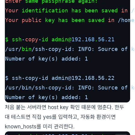
Enter
Your
 identification has been saved 
in
/
Your
public
 key has been saved 
in
/home
$ ssh
-
copy
-
id admin@
192.168
.
56.21
/usr/
bin
/ssh-copy-id: INFO: Source of k
Number of key(s) added: 1

$ ssh-copy-id admin@192.168.56.22

/usr/bin/ssh-copy-id: INFO: Source of k
Number of key(s) added: 1
처음 붙는 서버라면 host key 확인 때문에 멈춘다. 한두
대 테스트면 직접 yes를 입력하고, 자동화 환경이면
known_hosts를 미리 관리한다.