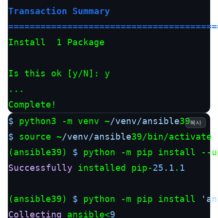
Transaction Summary

=======================================
Install  1 Package

Is this ok [y/N]: y

...

Complete!
$ 
python3 -m venv ~
/venv/ansible
복사
$ 
source ~
/venv/ansible
39/bin/activate

(ansible39) 
$ 
Successfully
 installed pip-
25.1
.
1
(ansible39) 
$ 
python -m pip install 
'an
Collecting
 ansible<
9