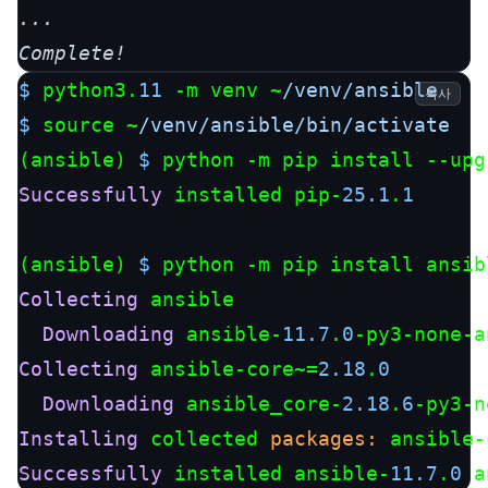
...

Complete!
$ 
python3.
11
 -m venv ~
/venv/ansible
복사
$ 
source ~
/venv/ansible
/bin/activate
(ansible) 
$ 
Successfully
 installed pip-
25.1
.
1
(ansible) 
$ 
Collecting
 ansible

Downloading
 ansible-
11.7
.
0
Collecting
 ansible-core~=
2.18
.
0
Downloading
 ansible_core-
2.18
.
6
Installing
 collected 
packages:
Successfully
 installed ansible-
11.7
.
0
 a