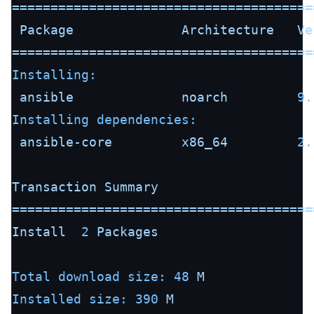
=======================================
Package
Architecture
Ve
=======================================
Installing:
ansible
noarch
9.
Installing dependencies:
ansible-core
x86_64
2.
Transaction
Summary
=======================================
Install
2
Packages
Total download size:
48
M
Installed size:
390
M