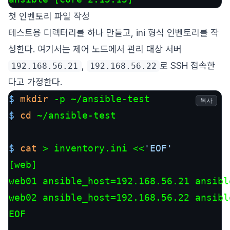
첫 인벤토리 파일 작성
테스트용 디렉터리를 하나 만들고, ini 형식 인벤토리를 작
성한다. 여기서는 제어 노드에서 관리 대상 서버
,
로 SSH 접속한
192.168.56.21
192.168.56.22
다고 가정한다.
$ 
mkdir
 -p ~/ansible-test
복사
$ 
cd
 ~/ansible-test
$ 
cat
 > inventory.ini <<
'EOF'
[web]

web01 ansible_host=192.168.56.21 ansibl
web02 ansible_host=192.168.56.22 ansibl