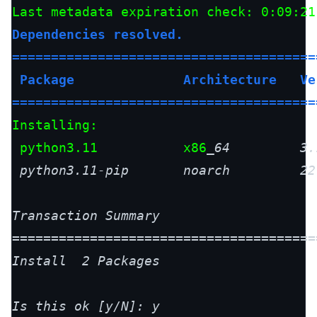
Dependencies resolved.

=======================================
 Package              Architecture   Ve
=======================================
Installing:

 python3.11           x86
_64         3.
 python3.11-pip       noarch         22
Transaction Summary

=======================================
Install  2 Packages

Is this ok [y/N]: y
