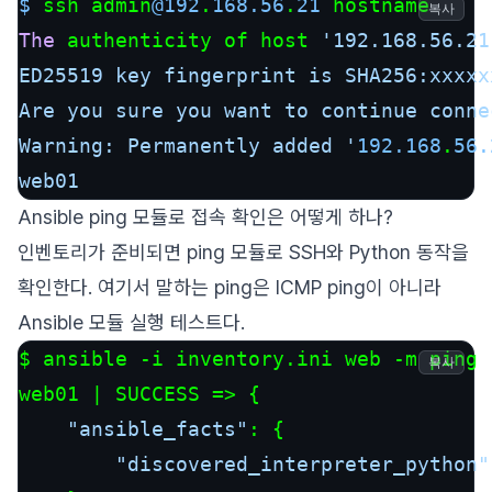
$ 
ssh admin
@192
.
168.56
.
21
복사
The
 authenticity of host 
'192.168.56.21
ED25519 key fingerprint is SHA256:xxxxx
Are you sure you want to continue conne
Warning: Permanently added '
192.168
.
56.
web01
Ansible ping 모듈로 접속 확인은 어떻게 하나?
인벤토리가 준비되면 ping 모듈로 SSH와 Python 동작을
확인한다. 여기서 말하는 ping은 ICMP ping이 아니라
Ansible 모듈 실행 테스트다.
$ ansible -i inventory.
ini
 web -m ping

복사
web01 | 
SUCCESS
 =>
 {

"ansible_facts"
: {

"discovered_interpreter_python"