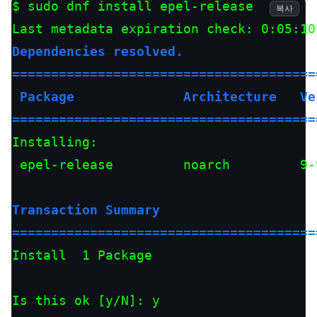
$ sudo dnf install epel-release

복사
Dependencies resolved.

=======================================
 Package              Architecture   Ve
=======================================
Installing:

 epel-release         noarch         9-
Transaction Summary

=======================================
Install  1 Package

Is this ok [y/N]: y
