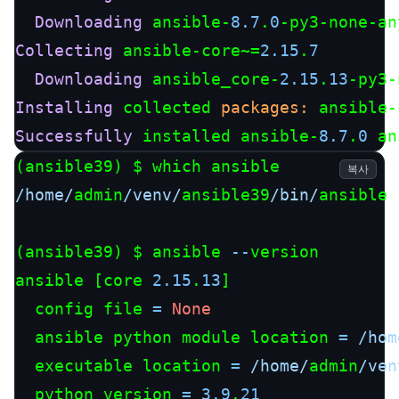
Downloading
 ansible-
8.7
.
0
Collecting
 ansible-core~=
2.15
.
7
Downloading
 ansible_core-
2.15
.
13
Installing
 collected 
packages:
Successfully
 installed ansible-
8.7
.
0
 an
복사
/home/
admin
/venv/
ansible39
/bin/
ansible

(ansible39) $ ansible 
--
version

ansible [core 
2.15
.
13
]

  config file 
=
None
  ansible python module location 
=
/hom
  executable location 
=
/home/
admin
/ven
  python version 
=
3.9
.
21