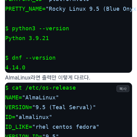
PRETTY_NAME=
"Rocky Linux 9.5 (Blue Onyx
$ python3 --version

Python 3.9.21

$ dnf --version

4.14.0
AlmaLinux라면 출력만 이렇게 다르다.
$ cat /etc/os-release

복사
NAME=
"AlmaLinux"
VERSION=
"9.5 (Teal Serval)"
ID=
"almalinux"
ID_LIKE=
"rhel centos fedora"
VERSION_ID=
"9.5"