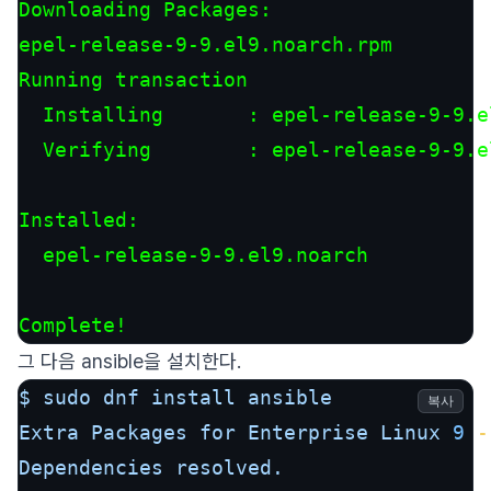
Downloading Packages:

epel-release-9-9.el9.noarch.rpm        
Running transaction

  Installing       : epel-release-9-9.e
  Verifying        : epel-release-9-9.e
Installed:

  epel-release-9-9.el9.noarch

Complete!
그 다음 ansible을 설치한다.
$
sudo
dnf
install
ansible
복사
Extra
Packages
for
Enterprise
Linux
9
-
Dependencies
resolved.