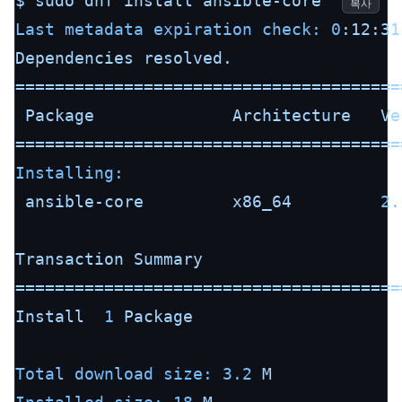
$
sudo
dnf
install
ansible-core
복사
Last metadata expiration check:
0
:12:31
Dependencies
resolved.
=======================================
Package
Architecture
Ve
=======================================
Installing:
ansible-core
x86_64
2.
Transaction
Summary
=======================================
Install
1
Package
Total download size:
3.2
M