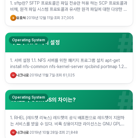
1. sftp란? SFTP 프로토콜은 파일 전송만 허용 하는 SCP 프로토콜과
비해, 원격 파일 시스템 프로토콜과 유사한 원격 파일에 대한 다양한 작
업을 허용한다. SFTP 클라이언트의 추가 기능으…
유호석
·
2019년 12월 11일
·
조회
37,005
유
#
Operating System
우분투 NFS 서버 설정
1. 서버 설정 1.1. NFS 서버를 위한 패키지 프로그램 설치 apt-get
install nfs-common nfs-kernel-server rpcbind portmap 1.2.
공유할 폴더 …
나크나로
·
2019년 11월 7일
·
조회
61,025
나
#
Operating System
RHEL과 CentOS의 차이는?
1. RHEL (레드햇 리눅스) 레드햇의 공식 배포판으로 레드햇이 지원하
는 서비스를 받을 수 있다. 비록 상용이지만 라이선스는 GNU GPL을
따르고 있어서 대부분의 소스를 공개하고 있다. 아래 이…
나크나로
·
2019년 10월 28일
·
조회
21,848
나