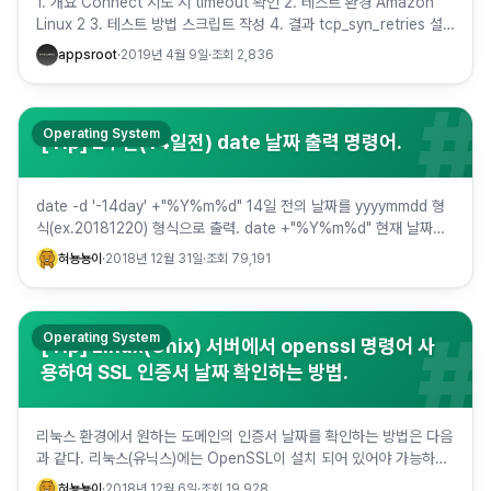
1. 개요 Connect 시도 시 timeout 확인 2. 테스트 환경 Amazon
Linux 2 3. 테스트 방법 스크립트 작성 4. 결과 tcp_syn_retries 설
정 Test#1 Timeo…
appsroot
·
2019년 4월 9일
·
조회
2,836
#
Operating System
[Tip] 2주전(14일전) date 날짜 출력 명령어.
date -d '-14day' +"%Y%m%d" 14일 전의 날짜를 yyyymmdd 형
식(ex.20181220) 형식으로 출력. date +"%Y%m%d" 현재 날짜를
yyyymmdd 형식으로 출력…
혀뇽뇽이
·
2018년 12월 31일
·
조회
79,191
#
Operating System
[Tip] Linux(Unix) 서버에서 openssl 명령어 사
용하여 SSL 인증서 날짜 확인하는 방법.
리눅스 환경에서 원하는 도메인의 인증서 날짜를 확인하는 방법은 다음
과 같다. 리눅스(유닉스)에는 OpenSSL이 설치 되어 있어야 가능하다.
google.com의 인증서 날짜를 확인하려면 다음과 같…
혀뇽뇽이
·
2018년 12월 6일
·
조회
19,928