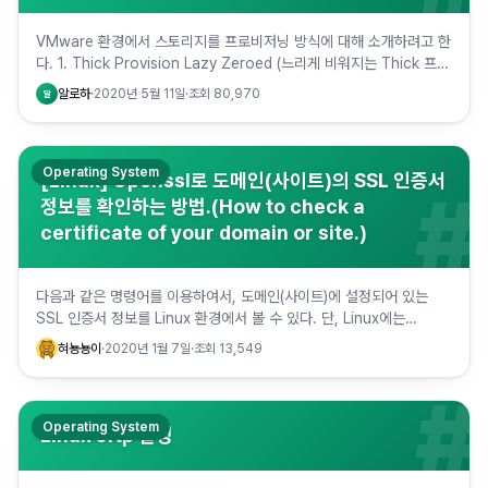
VMware 환경에서 스토리지를 프로비저닝 방식에 대해 소개하려고 한
다. 1. Thick Provision Lazy Zeroed (느리게 비워지는 Thick 프로
비저닝) - 사전에 설정된 디스크 공…
알로하
·
2020년 5월 11일
·
조회
80,970
알
Operating System
[Linux] Openssl로 도메인(사이트)의 SSL 인증서
#
정보를 확인하는 방법.(How to check a
certificate of your domain or site.)
다음과 같은 명령어를 이용하여서, 도메인(사이트)에 설정되어 있는
SSL 인증서 정보를 Linux 환경에서 볼 수 있다. 단, Linux에는
OpenSSL이 설치 되어 있어야 한다. 명령어: ech…
혀뇽뇽이
·
2020년 1월 7일
·
조회
13,549
#
Operating System
Linux sftp 설정