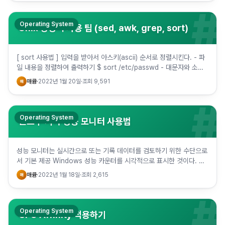
#
Operating System
Unix 명령어 사용 팁 (sed, awk, grep, sort)
[ sort 사용법 ] 입력을 받아서 아스키(ascii) 순서로 정렬시킨다. - 파
일 내용을 정렬하여 출력하기 $ sort /etc/passwd - 대문자와 소문
자를 가리지 않고 정렬시키기. $ l…
매큠
·
2022년 1월 20일
·
조회
9,591
매
#
Operating System
윈도우 서버 성능 모니터 사용법
성능 모니터는 실시간으로 또는 기록 데이터를 검토하기 위한 수단으로
서 기본 제공 Windows 성능 카운터를 시각적으로 표시한 것이다. 끌
어서 놓기를 통해 또는 사용자 지정 데이터 수집기 집합을 만…
매큠
·
2022년 1월 18일
·
조회
2,615
매
#
Operating System
CPU Affinity 적용하기