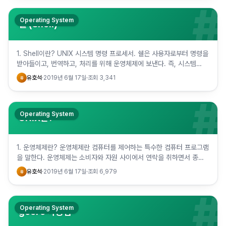
#
Operating System
셸 (Shell)
1. Shell이란? UNIX 시스템 명령 프로세서. 쉘은 사용자로부터 명령을
받아들이고, 번역하고, 처리를 위해 운영체제에 보낸다. 즉, 시스템
kernel을 사용자가 사용할 수 있게 해주는 일종…
유호석
·
2019년 6월 17일
·
조회
3,341
유
#
Operating System
UNIX란?
1. 운영체제란? 운영체제란 컴퓨터를 제어하는 특수한 컴퓨터 프로그램
을 말한다. 운영체제는 소비자와 자원 사이에서 연락을 취하면서 종종
제한된 자원을 다수의 소비자들 사이에 할당하는 것을 조정한다.…
유호석
·
2019년 6월 17일
·
조회
6,979
유
#
Operating System
gcore 사용법