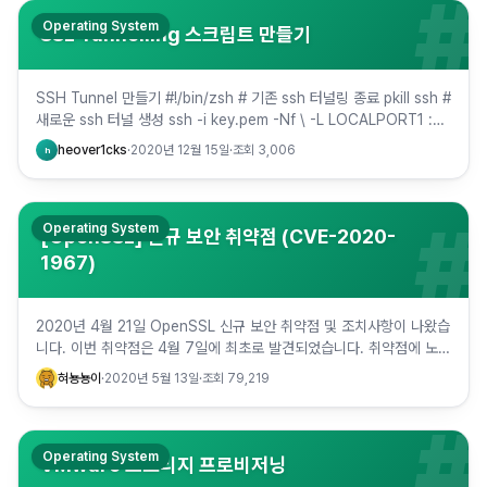
#
Operating System
SSL Tunnelling 스크립트 만들기
SSH Tunnel 만들기 #!/bin/zsh # 기존 ssh 터널링 종료 pkill ssh #
새로운 ssh 터널 생성 ssh -i key.pem -Nf \ -L LOCALPORT1 :
SERVE…
heover1cks
·
2020년 12월 15일
·
조회
3,006
h
#
Operating System
[OpenSSL] 신규 보안 취약점 (CVE-2020-
1967)
2020년 4월 21일 OpenSSL 신규 보안 취약점 및 조치사항이 나왔습
니다. 이번 취약점은 4월 7일에 최초로 발견되었습니다. 취약점에 노출
된 버전은 1.1.1d/e/f 이며, 1.1.1g 이…
혀뇽뇽이
·
2020년 5월 13일
·
조회
79,219
#
Operating System
VMware 스토리지 프로비저닝