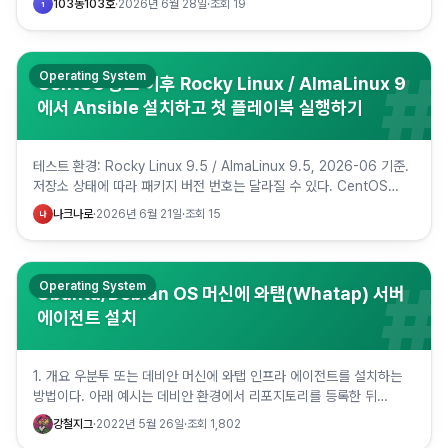
103동103호
·
2026년 6월 28일
·
조회
19
1
#
Operating System
CentOS 종료 이후 Rocky Linux / AlmaLinux 9
에서 Ansible 설치하고 첫 플레이북 실행하기
테스트 환경: Rocky Linux 9.5 / AlmaLinux 9.5, 2026-06 기준.
저장소 상태에 따라 패키지 버전 번호는 달라질 수 있다. CentOS
Linux 8은 2021-12-3…
나크나로
·
2026년 6월 21일
·
조회
15
나
#
Operating System
Ubuntu/Debian OS 머신에 와탭(Whatap) 서버
에이전트 설치
1. 개요 우분투 또는 데비안 머신에 와탭 인프라 에이전트를 설치하는
방법이다. 아래 예시는 데비안 환경에서 리포지토리를 등록한 뒤
whatap-infra 패키지를 설치하고, 라이선스와 서버 정보를…
강철지그
·
2022년 5월 26일
·
조회
1,802