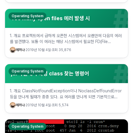
#
Operating System
Too many open files 에러 발생 시
1. 개요 프로젝트에서 급하게 오픈한 시스템에서 오랜만에 다음의 에러
를 발견했다. 보통 이 에러는 해당 시스템에서 필요한 FD(File
Descriptor/openfiles) 수보다 계정의 User…
제끼나
·
2019년 10월 4일
·
조회
35,876
#
Operating System
jar파일에서 특정 class 찾는 명령어
1. 개요 ClassNotFoundException이나 NoclassDefFoundError
등을 만나게 될때가 종종 있다. 요 에러를 만나게 되면 기본적으로
ClassPath를 확인하고, 그 Pa…
제끼나
·
2019년 10월 4일
·
조회
5,574
Operating System