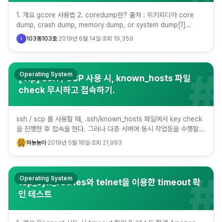
1. 개요 gcore 사용법 2. coredump란? 출처 : 위키피디아 core
dump, crash dump, memory dump, or system dump[1]
consists of the…
103동103호
·
2019년 6월 14일
·
조회
19,359
1
#
Operating System
[Tip] SSH / SCP 사용 시, known_hosts 파일
check 무시하고 접속하기.
ssh / scp 를 사용할 때, .ssh/known_hosts 파일에서 key check
을 진행한 후 접속을 한다. 그러나 다중 서버에 동시 작업등을 수행할
때, yes/no 질문으로 인해 지연되…
혀뇽뇽이
·
2019년 5월 16일
·
조회
21,993
#
Operating System
tcp_syn_retries와 telnet을 이용한 timeout 확
인 테스트