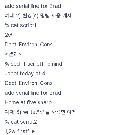
add serial line for Brad
예제 2) 변경(c) 명령 사용 예제
% cat script1
2c\
Dept. Environ. Cons
<결과>
% sed -f script1 remind
Janet today at 4.
Dept. Environ. Cons
add serial line for Brad
Home at five sharp
예제 3) write명령을 사용한 예제
% cat script2
1,2w firstfile