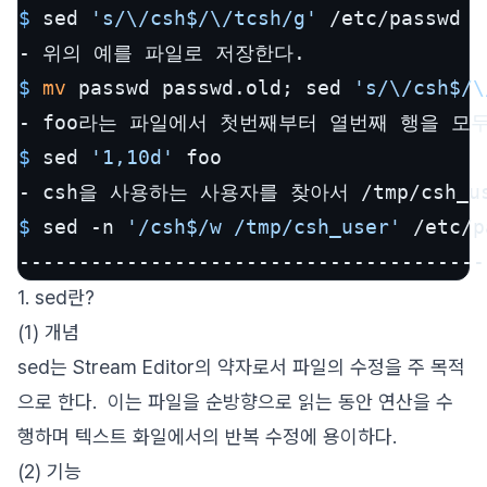
$ 
sed 
's/\/csh$/\/tcsh/g'
 /etc/passwd
$ 
mv
 passwd passwd.old; sed 
's/\/csh$/\
$ 
sed 
'1,10d'
 foo
$ 
sed -n 
'/csh$/w /tmp/csh_user'
 /etc/p
1. sed란?
(1) 개념
sed는 Stream Editor의 약자로서 파일의 수정을 주 목적
으로 한다. 이는 파일을 순방향으로 읽는 동안 연산을 수
행하며 텍스트 화일에서의 반복 수정에 용이하다.
(2) 기능