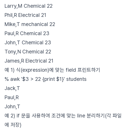
Larry,M Chemical 22
Phil,R Electrical 21
Mike,T mechanical 22
Paul,R Chemical 23
John,T Chemical 23
Tony,N Chemical 22
James,R Electrical 21
예 1) 식(expression)에 맞는 field 프린트하기
% awk '$3 > 22 {print $1}' students
Jack,T
Paul,R
John,T
예 2) if 문을 사용하여 조건에 맞는 line 분리하기(각 파일
에 저장)