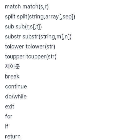
match match(s,r)
split split(string,array[,sep])
sub sub(r,s[,t])
substr substr(string,m[,n])
tolower tolower(str)
toupper toupper(str)
제어문
break
continue
do/while
exit
for
if
return