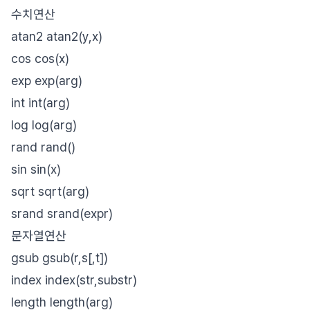
수치연산
atan2 atan2(y,x)
cos cos(x)
exp exp(arg)
int int(arg)
log log(arg)
rand rand()
sin sin(x)
sqrt sqrt(arg)
srand srand(expr)
문자열연산
gsub gsub(r,s[,t])
index index(str,substr)
length length(arg)