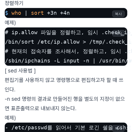
정렬하기
$ 
who
 | 
sort
 +3n +4n
복사
예제)
# ip.allow 파일을 정렬하고, 임시 .check_ip_
복사
/bin/sort /etc/ip.allow > /tmp/.check_i
# 현재의 접속자를 조사해서, 정렬하고, 임시 .check
/sbin/ipchains -L input -n | /usr/bin/a
[ sed 사용법 ]
편집기를 사용하지 않고 명령행으로 편집하고자 할 때 쓰
인다.
-n sed 명령의 결과로 만들어진 행을 별도의 지정이 없으
면 표준출력으로 내보내지 않는다.
예제)
복사