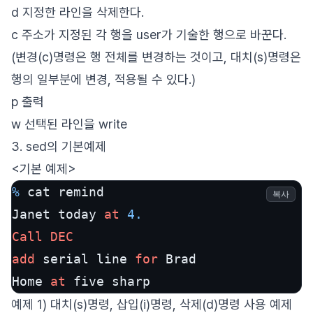
d 지정한 라인을 삭제한다.
c 주소가 지정된 각 행을 user가 기술한 행으로 바꾼다.
(변경(c)명령은 행 전체를 변경하는 것이고, 대치(s)명령은
행의 일부분에 변경, 적용될 수 있다.)
p 출력
w 선택된 라인을 write
3. sed의 기본예제
<기본 예제>
%
 cat remind 

복사
Janet today 
at
4.
Call
DEC
add
 serial line 
for
 Brad 

Home 
at
예제 1) 대치(s)명령, 삽입(i)명령, 삭제(d)명령 사용 예제