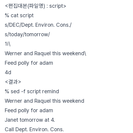
<편집대본(파일명) : script>
% cat script
s/DEC/Dept. Environ. Cons./
s/today/tomorrow/
1i\
Werner and Raquel this weekend\
Feed polly for adam
4d
<결과>
% sed -f script remind
Werner and Raquel this weekend
Feed polly for adam
Janet tomorrow at 4.
Call Dept. Environ. Cons.