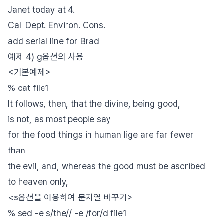
Janet today at 4.
Call Dept. Environ. Cons.
add serial line for Brad
예제 4) g옵션의 사용
<기본예제>
% cat file1
It follows, then, that the divine, being good,
is not, as most people say
for the food things in human lige are far fewer
than
the evil, and, whereas the good must be ascribed
to heaven only,
<s옵션을 이용하여 문자열 바꾸기>
% sed -e s/the// -e /for/d file1