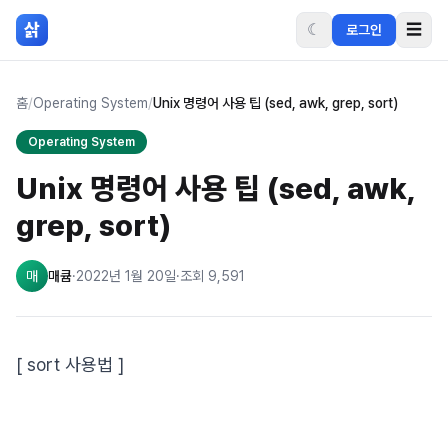
본문 바로가기
삵
☾
☰
로그인
홈
/
Operating System
/
Unix 명령어 사용 팁 (sed, awk, grep, sort)
Operating System
Unix 명령어 사용 팁 (sed, awk,
grep, sort)
매
매큠
·
2022년 1월 20일
·
조회
9,591
[ sort 사용법 ]