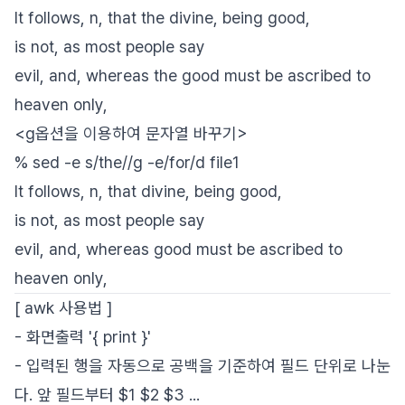
It follows, n, that the divine, being good,
is not, as most people say
evil, and, whereas the good must be ascribed to
heaven only,
<g옵션을 이용하여 문자열 바꾸기>
% sed -e s/the//g -e/for/d file1
It follows, n, that divine, being good,
is not, as most people say
evil, and, whereas good must be ascribed to
heaven only,
[ awk 사용법 ]
- 화면출력 '{ print }'
- 입력된 행을 자동으로 공백을 기준하여 필드 단위로 나눈
다. 앞 필드부터 $1 $2 $3 ...