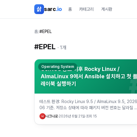
본문 바로가기
삵
sarc
.io
홈
카테고리
게시판
홈
/
#EPEL
#
EPEL
·
1
개
Operating System
CentOS 종료 이후 Rocky Linux /
AlmaLinux 9에서 Ansible 설치하고 첫 
레이북 실행하기
테스트 환경: Rocky Linux 9.5 / AlmaLinux 9.5, 2026
06 기준. 저장소 상태에 따라 패키지 버전 번호는 달라질 
있다. CentOS Linux 8은 2021-12-3…
나크나로
·
2026년 6월 21일
·
조회
15
나