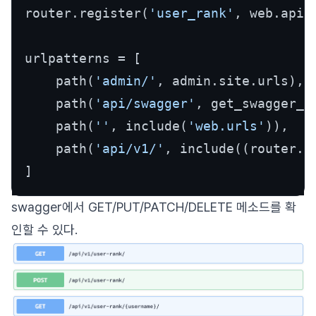
router.register(
'user_rank'
, web.api.
urlpatterns = [

    path(
'admin/'
, admin.site.urls),

    path(
'api/swagger'
, get_swagger_v
    path(
''
, include(
'web.urls'
)),

    path(
'api/v1/'
, include((router.u
swagger에서 GET/PUT/PATCH/DELETE 메소드를 확
인할 수 있다.