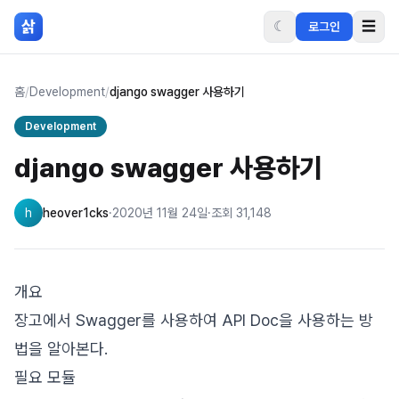
본문 바로가기
삵
☾
☰
로그인
홈
/
Development
/
django swagger 사용하기
Development
django swagger 사용하기
h
heover1cks
·
2020년 11월 24일
·
조회
31,148
개요
장고에서 Swagger를 사용하여 API Doc을 사용하는 방
법을 알아본다.
필요 모듈