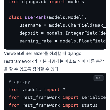
from
 django.db 
import
 models

class
userRank
(models.Model):

    username = models.CharField(max_l
    deposit = models.IntegerField(def
    earning_rate = models.FloatField(
ViewSet과 Serializer를 정의할 때 django
restframework가 기본 제공하는 메소드 외에 다른 동작
을 할 수 있도록 정의할 수 있다.
복사
# api.py
from
 .models 
import
from
 rest_framework 
import
from
 rest_framework 
import