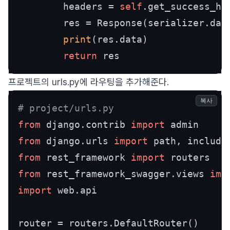
        headers = 
self
.get_success_he
        res = Response(serializer.dat
print
(res.data)

return
프로젝트의 urls.py에 라우팅을 추가해준다.
복사
# project/urls.py
from
 django.contrib 
import
from
 django.urls 
import
from
 rest_framework 
import
from
 rest_framework_swagger.views 
imp
import
 web.api

router = routers.DefaultRouter()
