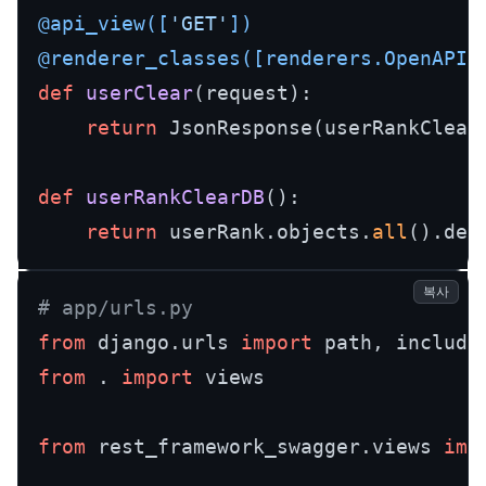
@api_view(
[
'GET'
]
)
@renderer_classes(
[renderers.OpenAPIR
def
userClear
(
request
):

return
 JsonResponse(userRankClear
def
userRankClearDB
():

return
 userRank.objects.
all
복사
# app/urls.py
from
 django.urls 
import
from
 . 
import
 views

from
 rest_framework_swagger.views 
imp