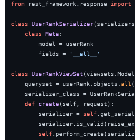
from
 rest_framework.response 
import
 R
class
UserRankSerializer
(serializers.
class
Meta
:

        model = userRank

        fields = 
'__all__'
class
UserRankViewSet
(viewsets.ModelVi
    queryset = userRank.objects.
all
()

    serializer_class = UserRankSeriali
def
create
(
self, request
):

        serializer = 
self
.get_seriali
        serializer.is_valid(raise_exc
self
.perform_create(serializer