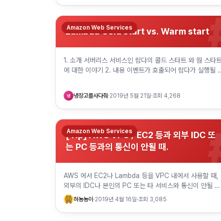
Amazon Web Services
Lambda Cold start vs. Warm start
1. 소개 서버리스 서비스인 람다의 콜드 스타트 와 웜 스타
에 대한 이야기 2. 내용 이벤트가 호출되어 람다가 실행될 
실행할 컨테이너가 준비되어 있지 않다면 실행 콘텍스트 설
정 및 부트스트래…
냉장고를사다줘
·
2019년 5월 21일
·
조회
4,268
냉
Amazon Web Services
[Tip] AWS VPC / EC2 등과 외부 IDC 또
는 PC 등과의 통신이 안될 때.
AWS 에서 EC2나 Lambda 등을 VPC 내에서 사용할 때,
외부의 IDC나 본인의 PC 또는 타 서비스와 통신이 안될 때
가 있다. 방화벽이나 Security Group 등도 다 열려있는데
혀뇽뇽이
·
2019년 4월 16일
·
조회
3,085
왜…