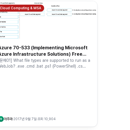
Cloud Computing & MSA
Azure 70-533 (Implementing Microsoft
Azure Infrastructure Solutions) Free
Dump - Part 2 (15)
문제01] What file types are supported to run as a
ebJob? .exe .cmd .bat .ps1 (PowerShell) .cs
.NET) .vb (.NET…
아주라
·
2017년 9월 7일
·
조회
10,904
아