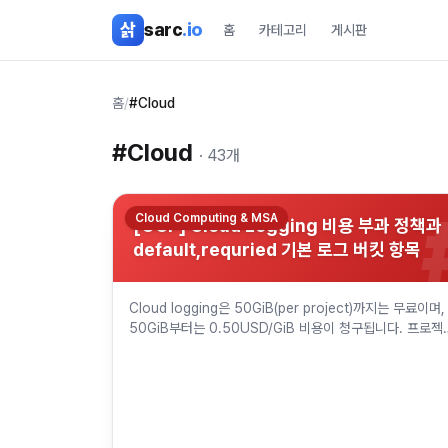
본문 바로가기
삵
sarc
.io
홈
카테고리
게시판
홈
/
#Cloud
#
Cloud
·
43
개
Cloud Computing & MSA
[GCP] Cloud Logging 비용 부과 정책과
default,requried 기본 로그 버킷 항목
Cloud logging은 50GiB(per project)까지는 무료이며,
50GiB부터는 0.50USD/GiB 비용이 청구됩니다. 프로젝
의 log는 기본적으로 _Default 로그버킷과 _Re…