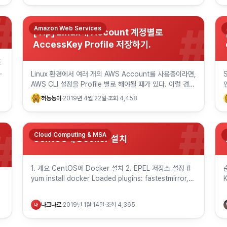
#
#
Amazon Web Services
[Tip] Linux에 Account 계정별로
AccessKey Profile 저장하기.
트
때
Linux 환경에서 여러 개의 AWS Account를 사용중이라면,
AWS CLI 설정을 Profile 별로 해야될 때가 있다. 이럴 경
우, --profile 옵션으로 Profile 별로 관리할 수…
혀뇽뇽이
·
2019년 4월 22일
·
조회
4,458
#
#
Cloud Computing & MSA
CentOS에 Docker 설치
1. 개요 CentOS에 Docker 설치 2. EPEL 저장소 설정 #
yum install docker Loaded plugins: fastestmirror,
refresh-packagekit,…
나크나로
·
2019년 1월 14일
·
조회
4,365
나