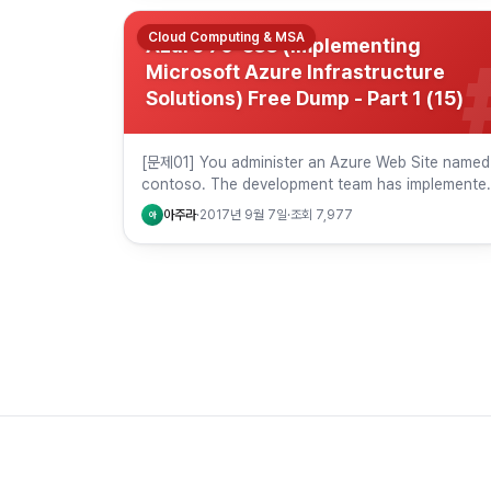
Cloud Computing & MSA
Azure 70-533 (Implementing
Microsoft Azure Infrastructure
Solutions) Free Dump - Part 1 (15)
[문제01] You administer an Azure Web Site named
contoso. The development team has implemente
changes to the web…
아주라
·
2017년 9월 7일
·
조회
7,977
아