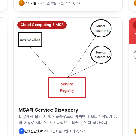
과 같습니다. 사용자는 이 구조를 잘 활용하여 인프라에 대한
스카이심
·
2020년 5월 12일
·
조회
3,124
스
관리 및…
Cloud Computing & MSA
)
MSA의 Service Disvocery
1. 문제점 물리 서버가 클라우드로 바뀌면서 오토스케일링 등
의 이유로 서비스 IP가 동적으로 바뀌는 일이 잦아졌다.
Client 나 API 게이트웨이가 서버의 IP, port 를 이용하여
단호한단호박
·
2019년 8월 9일
·
조회
2,775
단
서비스를 …