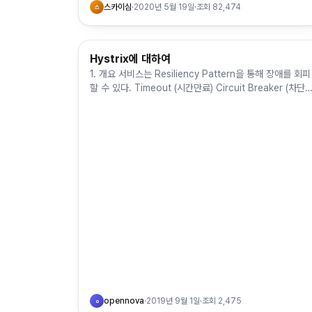
스카이심
·
2020년 5월 19일
·
조회
82,474
스
Hystrix에 대하여
Cloud Computing & MSA
1. 개요 서비스는 Resiliency Pattern을 통해 장애를 회피
할 수 있다. Timeout (시간만료) Circuit Breaker (차단기
Bulkheads (칸막이 벽) Load Sh…
opennova
·
2019년 9월 1일
·
조회
2,475
o