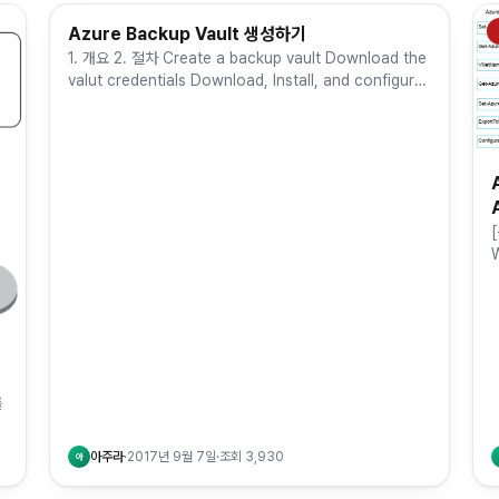
Azure Backup Vault 생성하기
Cloud Computing & MSA
1. 개요 2. 절차 Create a backup vault Download the
valut credentials Download, Install, and configure
the Azure Ba…
[
W
(
를
반
아주라
·
2017년 9월 7일
·
조회
3,930
아