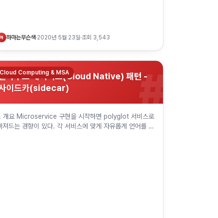
하마는무슨색
·
2020년 5월 23일
·
조회
3,543
하
#
Cloud Computing & MSA
클라우드 네이티브(Cloud Native) 패턴 -
사이드카(sidecar)
1. 개요 Microservice 구현을 시작하면 polyglot 서비스로
빠져드는 경향이 있다. 각 서비스에 맞게 자유롭게 언어를 선
택할 순 있겠지만, 이렇게 다양한 언어에 대한 라이브러리들
을 관…