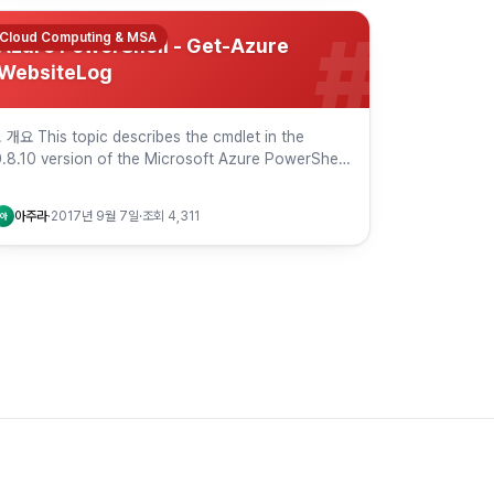
#
Cloud Computing & MSA
Azure PowerShell - Get-​Azure​
Website​Log
. 개요 This topic describes the cmdlet in the
.8.10 version of the Microsoft Azure PowerShell
odule. To get t…
아주라
·
2017년 9월 7일
·
조회
4,311
아