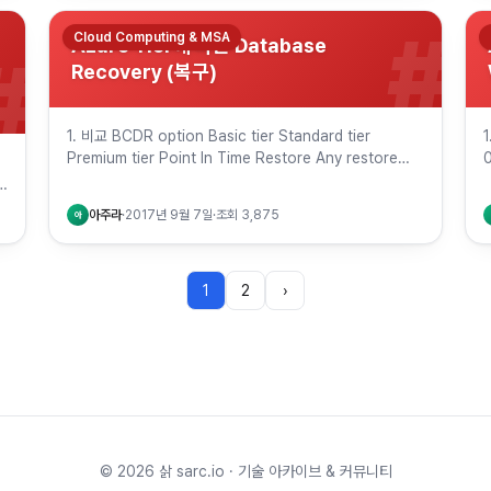
#
Cloud Computing & MSA
Azure Tier에 따른 Database
#
Recovery (복구)
1. 비교 BCDR option Basic tier Standard tier
1
Premium tier Point In Time Restore Any restore
0
point within 7 days …
m
d
아주라
·
2017년 9월 7일
·
조회
3,875
아
1
2
›
©
2026
삵 sarc.io · 기술 아카이브 & 커뮤니티