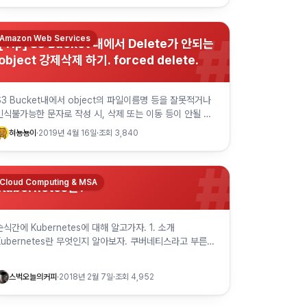
#
Amazon Web Services
[Tip] S3 Bucket 내에서 Delete가 안되는
object 강제삭제 하기. forced delete.
S3 Bucket내에서 object의 파일이름명 등을 잘못적거나
인식불가능한 문자로 작성 시, 삭제 또는 이동 등이 안될 수
가 있다. 그럴 경우에는 다음의 cli를 이용하여서 강제삭제를
혀뇽뇽이
·
2019년 4월 16일
·
조회
3,840
수행할 수 …
#
Cloud Computing & MSA
Kubernetes란?
순식간에 Kubernetes에 대해 알고가자. 1. 소개
Kubernetes란 무엇인지 알아보자. 쿠버네티스라고 부른다.
혹은 큐브(Kube)라고 부르기도 한다. 그리스어로 조타수, 항
해사라는 뜻을…
스벅오늘의커피
·
2018년 2월 7일
·
조회
4,952