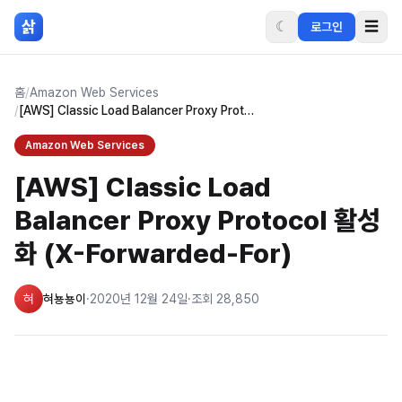
본문 바로가기
삵
☾
☰
로그인
홈
/
Amazon Web Services
/
[AWS] Classic Load Balancer Proxy Protocol 활성화 (X-Forwarded-For)
Amazon Web Services
[AWS] Classic Load
Balancer Proxy Protocol 활성
화 (X-Forwarded-For)
혀
혀뇽뇽이
·
2020년 12월 24일
·
조회
28,850