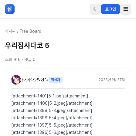
본문 바로가기
삵
☾
☰
로그인
게시판
/
Free Board
우리집사다코 5
조회
916
· 댓글
0
トウドウシオン
작성자
2023년 1월 27일
[attachment=1401]5-1.jpg[/attachment]
[attachment=1400]5-2.jpeg[/attachment]
[attachment=1399]5-3.jpeg[/attachment]
[attachment=1398]5-4.jpeg[/attachment]
[attachment=1397]5-5.jpeg[/attachment]
[attachment=1396]5-6.jpeg[/attachment]