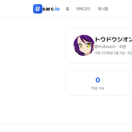
본문 바로가기
삵
sarc
.io
홈
카테고리
게시판
トウドウシオ
@
todosion
·
회원
가입
2018년 2월 5일
· 최
0
작성 기사