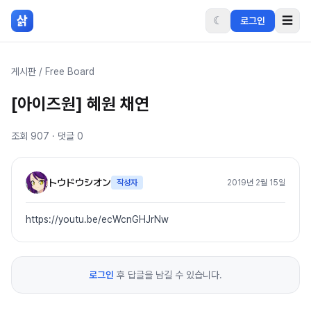
본문 바로가기
삵
☾
☰
로그인
게시판
/
Free Board
[아이즈원] 혜원 채연
조회
907
· 댓글
0
トウドウシオン
작성자
2019년 2월 15일
https://youtu.be/ecWcnGHJrNw
로그인
후 답글을 남길 수 있습니다.