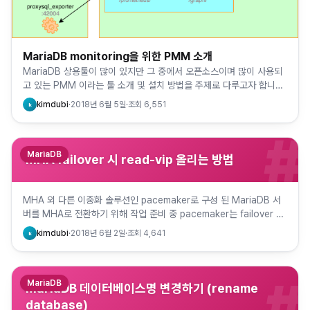
MariaDB monitoring을 위한 PMM 소개
MariaDB 상용툴이 많이 있지만 그 중에서 오픈소스이며 많이 사용되
고 있는 PMM 이라는 툴 소개 및 설치 방법을 주제로 다루고자 합니다.
-. PMM이란 Percona Monitoring an…
kimdubi
·
2018년 6월 5일
·
조회
6,551
k
#
MariaDB
MHA failover 시 read-vip 올리는 방법
MHA 외 다른 이중화 솔루션인 pacemaker로 구성 된 MariaDB 서
버를 MHA로 전환하기 위해 작업 준비 중 pacemaker는 failover 수
행 시 write용 VIP (master…
kimdubi
·
2018년 6월 2일
·
조회
4,641
k
#
MariaDB
MariaDB 데이터베이스명 변경하기 (rename
database)