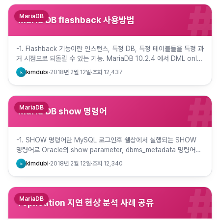
#
MariaDB
Maria DB flashback 사용방법
-1. Flashback 기능이란 인스턴스, 특정 DB, 특정 테이블들을 특정 과
거 시점으로 되돌릴 수 있는 기능. MariaDB 10.2.4 에서 DML only
(Insert,Delete,Upd…
kimdubi
·
2018년 2월 12일
·
조회
12,437
k
#
MariaDB
Maria DB show 명령어
-1. SHOW 명령어란 MySQL 로그인후 쉘상에서 실행되는 SHOW
명령어로 Oracle의 show parameter, dbms_metadata 명령어와
동일한 역할 수행 -2. SHOW 명령어…
kimdubi
·
2018년 2월 12일
·
조회
12,340
k
#
MariaDB
replication 지연 현상 분석 사례 공유