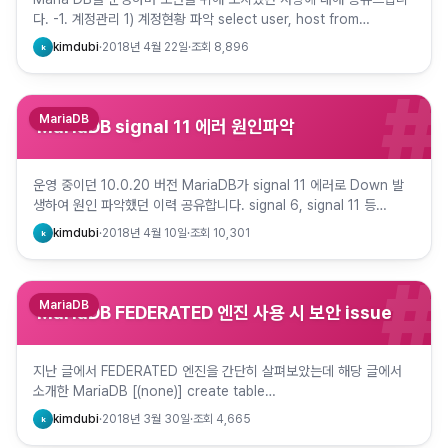
다. -1. 계정관리 1) 계정현황 파악 select user, host from
mysql.user order by user,…
kimdubi
·
2018년 4월 22일
·
조회
8,896
k
#
MariaDB
MariaDB signal 11 에러 원인파악
운영 중이던 10.0.20 버전 MariaDB가 signal 11 에러로 Down 발
생하여 원인 파악했던 이력 공유합니다. signal 6, signal 11 등
signal 에러는 Oracle의 …
kimdubi
·
2018년 4월 10일
·
조회
10,301
k
#
MariaDB
MariaDB FEDERATED 엔진 사용 시 보안 issue
지난 글에서 FEDERATED 엔진을 간단히 살펴보았는데 해당 글에서
소개한 MariaDB [(none)] create table
fed_test_local.fed_test_local ( num i…
kimdubi
·
2018년 3월 30일
·
조회
4,665
k