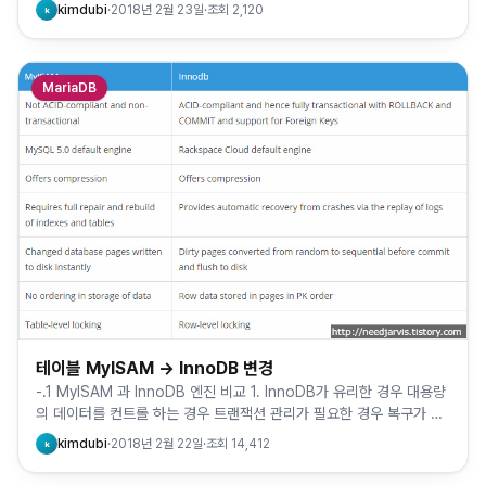
tool 의 innobackupex 커맨드…
kimdubi
·
2018년 2월 23일
·
조회
2,120
k
MariaDB
테이블 MyISAM -> InnoDB 변경
-.1 MyISAM 과 InnoDB 엔진 비교 1. InnoDB가 유리한 경우 대용량
의 데이터를 컨트롤 하는 경우 트랜잭션 관리가 필요한 경우 복구가 필
요한 경우 order by 등 정렬이 필요한 …
kimdubi
·
2018년 2월 22일
·
조회
14,412
k