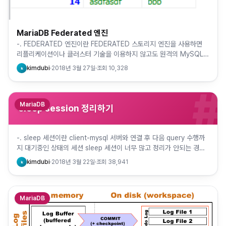
MariaDB Federated 엔진
-. FEDERATED 엔진이란 FEDERATED 스토리지 엔진을 사용하면
리플리케이션이나 클러스터 기술을 이용하지 않고도 원격의 MySQL
데이터베이스에 접근할 수 있음 서비스 운영을 위해 여러 …
kimdubi
·
2018년 3월 27일
·
조회
10,328
k
#
MariaDB
sleep session 정리하기
-. sleep 세션이란 client-mysql 서버와 연결 후 다음 query 수행까
지 대기중인 상태의 세션 sleep 세션이 너무 많고 정리가 안되는 경우
connection full 로 인해 …
kimdubi
·
2018년 3월 22일
·
조회
38,941
k
MariaDB