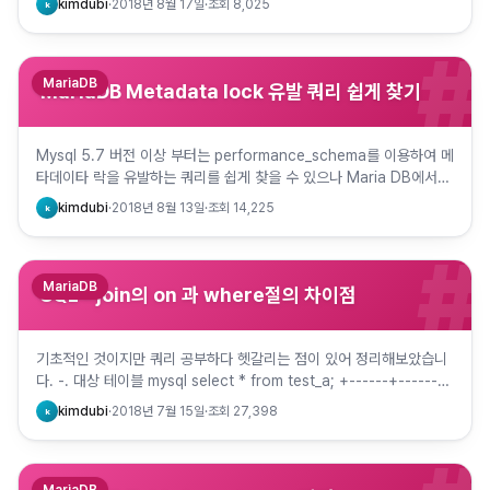
kimdubi
·
2018년 8월 17일
·
조회
8,025
k
#
MariaDB
MariaDB Metadata lock 유발 쿼리 쉽게 찾기
Mysql 5.7 버전 이상 부터는 performance_schema를 이용하여 메
타데이타 락을 유발하는 쿼리를 쉽게 찾을 수 있으나 Maria DB에서는
현재까지 metadata plugin 을 …
kimdubi
·
2018년 8월 13일
·
조회
14,225
k
#
MariaDB
SQL - join의 on 과 where절의 차이점
기초적인 것이지만 쿼리 공부하다 헷갈리는 점이 있어 정리해보았습니
다. -. 대상 테이블 mysql select * from test_a; +------+------+
| num1 | num2 | +…
kimdubi
·
2018년 7월 15일
·
조회
27,398
k