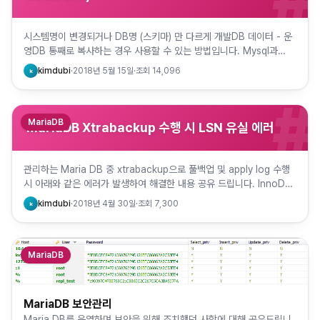
시스템명이 변경되거나 DB명 (스키마) 만 다르게 개발DB 데이터 - 운
영DB 통째로 복사하는 경우 사용할 수 있는 방법입니다. Mysql과
MariaDB 구버전에서는 alter databbase …
kimdubi
·
2018년 5월 15일
·
조회
14,096
k
#
MariaDB
MariaDB Xtrabackup 수행 시 LSN 유실 에러
관리하는 Maria DB 중 xtrabackup으로 풀백업 및 apply log 수행
시 아래와 같은 에러가 발생하여 해결한 내용 공유 드립니다. InnoDB:
Page [page id: space…
kimdubi
·
2018년 4월 30일
·
조회
7,300
k
MariaDB
MariaDB 보안관리
Maria DB를 운영하며 보안을 위해 조치했던 사항에 대해 공유드립니