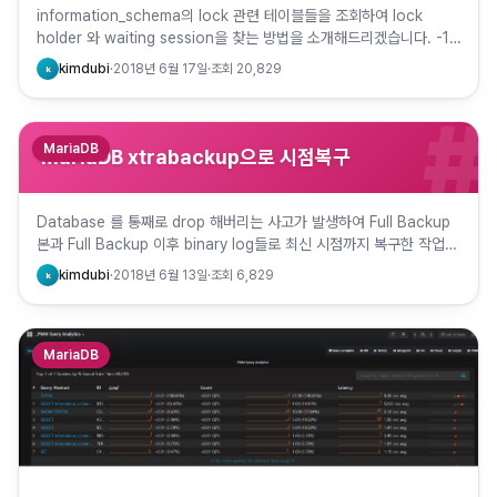
information_schema의 lock 관련 테이블들을 조회하여 lock
holder 와 waiting session을 찾는 방법을 소개해드리겠습니다. -1.
LOCK 유발 상황 MariaDB…
kimdubi
·
2018년 6월 17일
·
조회
20,829
k
#
MariaDB
MariaDB xtrabackup으로 시점복구
Database 를 통째로 drop 해버리는 사고가 발생하여 Full Backup
본과 Full Backup 이후 binary log들로 최신 시점까지 복구한 작업입
니다. -1. Drop databa…
kimdubi
·
2018년 6월 13일
·
조회
6,829
k
MariaDB