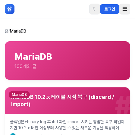
본문 바로가기
삵
☾
☰
로그인
홈
/
MariaDB
MariaDB
100
개의 글
#
MariaDB
MariaDB 10.2.x 테이블 시점 복구 (discard /
import)
풀백업본+binary log 후 ibd 파일 import 시키는 평범한 복구 작업이
지만 10.2.x 버전 이상부터 사용할 수 있는 새로운 기능을 적용하여 복
구해보았습니다. 이전 버전에서 시점 복구를…