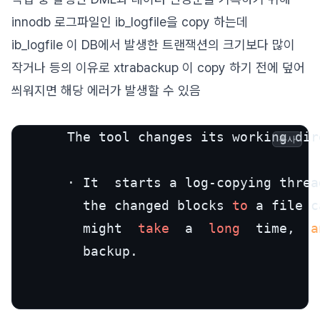
innodb 로그파일인 ib_logfile을 copy 하는데
ib_logfile 이 DB에서 발생한 트랜잭션의 크기보다 많이
작거나 등의 이유로 xtrabackup 이 copy 하기 전에 덮어
씌워지면 해당 에러가 발생할 수 있음
       The tool changes its working dir
복사
       · It  starts a log-copying threa
         the changed blocks 
to
 a file c
         might  
take
  a  
long
  time,  
a
         backup.
