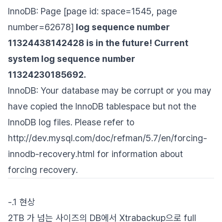
InnoDB: Page [page id: space=1545, page
number=62678]
log sequence number
11324438142428 is in the future! Current
system log sequence number
11324230185692.
InnoDB: Your database may be corrupt or you may
have copied the InnoDB tablespace but not the
InnoDB log files. Please refer to
http://dev.mysql.com/doc/refman/5.7/en/forcing-
innodb-recovery.html for information about
forcing recovery.
-.1 현상
2TB 가 넘는 사이즈의 DB에서 Xtrabackup으로 full