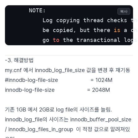
       NOTE:

복사
           Log copying thread checks th
           be copied, but there 
is
 a ch
           go 
to
 the transactional logs
-3. 해결방법
my.cnf 에서 innodb_log_file_size 값을 변경 후 재기동
#innodb-log-file-size = 1024M
innodb-log-file-size = 2048M
기존 1GB 에서 2GB로 log file의 사이즈를 늘림.
innodb_log_file의 사이즈는 innodb_buffer_pool_size
/ innodb_log_files_in_group 이 적정 값으로 알려져있