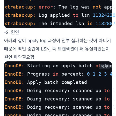
xtrabackup:
error
: The log was 
not
 appl
xtrabackup:
 Log applied 
to
 lsn 
11324230
xtrabackup:
 The intended lsn 
is
1132887
-2. 원인
아래와 같이 apply log 과정이 전부 실패하는 것이 아니기
때문에 백업 중간에 LSN, 즉 트랜잭션이 왜 유실되었는지
원인 파악필요함
InnoDB:
 Starting an apply batch 
of
 log 
복사
InnoDB:
 Progress 
in
 percent: 
0
1
2
3
4
InnoDB:
InnoDB:
 Doing recovery: scanned up 
to
 l
InnoDB:
 Doing recovery: scanned up 
to
 l
InnoDB:
 Doing recovery: scanned up 
to
 l
InnoDB:
 Doing recovery: scanned up 
to
 l