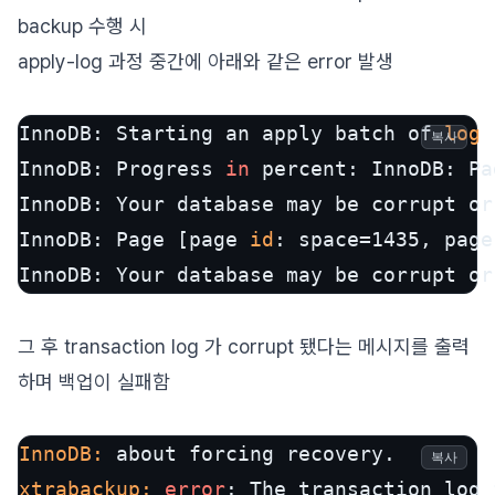
backup 수행 시
apply-log 과정 중간에 아래와 같은 error 발생
InnoDB: Starting an apply batch of 
log
 
복사
InnoDB: Progress 
in
 percent: InnoDB: Pa
InnoDB: Your database may be corrupt or
InnoDB: Page [page 
id
: space=1435, page
InnoDB: Your database may be corrupt or
그 후 transaction log 가 corrupt 됐다는 메시지를 출력
하며 백업이 실패함
InnoDB:
복사
xtrabackup:
error
: The transaction log 