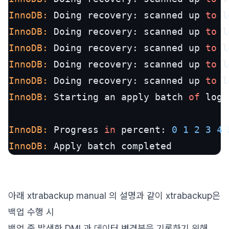
InnoDB:
 Doing recovery: scanned up 
to
 l
InnoDB:
 Doing recovery: scanned up 
to
 l
InnoDB:
 Doing recovery: scanned up 
to
 l
InnoDB:
 Doing recovery: scanned up 
to
 l
InnoDB:
 Doing recovery: scanned up 
to
 l
InnoDB:
 Starting an apply batch 
of
 log 
InnoDB:
 Progress 
in
 percent: 
0
1
2
3
4
InnoDB:
 Apply batch completed
아래 xtrabackup manual 의 설명과 같이 xtrabackup은
백업 수행 시
백업 중 발생한 DML과 데이터 변경분을 기록하기 위해