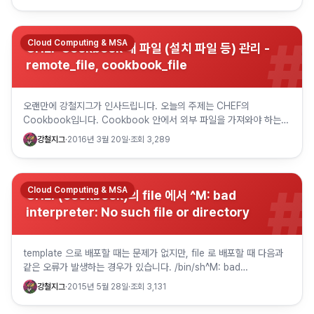
#
Cloud Computing & MSA
CHEF Cookbook 내 파일 (설치 파일 등) 관리 -
remote_file, cookbook_file
오랜만에 강철지그가 인사드립니다. 오늘의 주제는 CHEF의
Cookbook입니다. Cookbook 안에서 외부 파일을 가져와야 하는
경우가 있습니다. 예를 들어 각종 설치 파일이나 압축 파일을 미리…
강철지그
·
2016년 3월 20일
·
조회
3,289
#
Cloud Computing & MSA
CHEF(cookbook)의 file 에서 ^M: bad
interpreter: No such file or directory
template 으로 배포할 때는 문제가 없지만, file 로 배포할 때 다음과
같은 오류가 발생하는 경우가 있습니다. /bin/sh^M: bad
interpreter: No such file or…
강철지그
·
2015년 5월 28일
·
조회
3,131