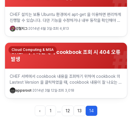
CHEF 설치는 보통 Ubuntu 환경에서 apt-get 을 이용하면 편리하게
진행할 수 있습니다. 다만 기능을 수정하거나 내부 동작을 확인해야 한
다면 소스를 내려받아 설치하는 방법도 사용할 수 있…
강철지그
·
2014년 4월 3일
·
조회
4,813
#
Cloud Computing & MSA
CHEF 서버 화면에서 cookbook 조회 시 404 오류
발생
CHEF 서버에서 cookbook 내용을 조회하기 위하여 cookbook 의
Lastest Version 을 클릭하였을 때, cookbook 내용이 잘 나오는 경
우도 있지만 오류가 발생하는 경우도 …
appsroot
·
2014년 3월 12일
·
조회
3,018
…
‹
1
12
13
14