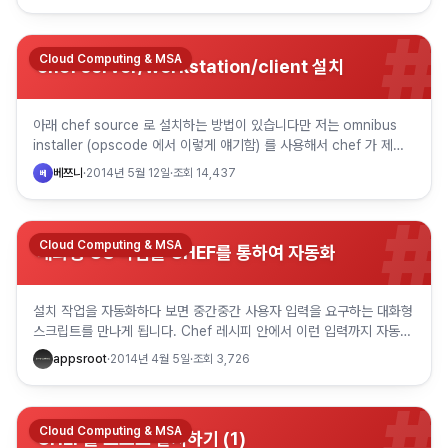
#
Cloud Computing & MSA
chef server/workstation/client 설치
아래 chef source 로 설치하는 방법이 있습니다만 저는 omnibus
installer (opscode 에서 이렇게 얘기함) 를 사용해서 chef 가 제대
로 동작하기 위해 필요한 server…
베쯔니
·
2014년 5월 12일
·
조회
14,437
베
#
Cloud Computing & MSA
대화형 OS 작업을 CHEF를 통하여 자동화
설치 작업을 자동화하다 보면 중간중간 사용자 입력을 요구하는 대화형
스크립트를 만나게 됩니다. Chef 레시피 안에서 이런 입력까지 자동으
로 처리하는 방법을 고민하다가, OS에서 제공하는 expec…
appsroot
·
2014년 4월 5일
·
조회
3,726
#
Cloud Computing & MSA
CHEF를 소스로 설치하기 (1)