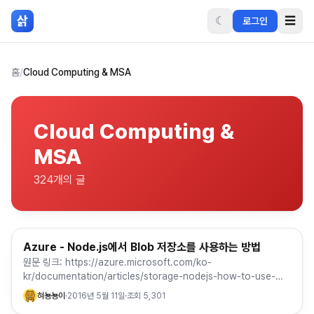
본문 바로가기
삵
☾
☰
로그인
홈
/
Cloud Computing & MSA
Cloud Computing &
MSA
324
개의 글
Azure - Node.js에서 Blob 저장소를 사용하는 방법
Cloud Computing & MSA
원문 링크: https://azure.microsoft.com/ko-
kr/documentation/articles/storage-nodejs-how-to-use-
blob-storage/ 개요 이 문…
혀뇽뇽이
·
2016년 5월 11일
·
조회
5,301