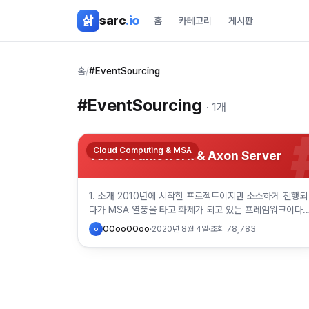
본문 바로가기
삵
sarc
.io
홈
카테고리
게시판
홈
/
#EventSourcing
#
EventSourcing
·
1
개
Cloud Computing & MSA
Axon Framework & Axon Server
1. 소개 2010년에 시작한 프로젝트이지만 소소하게 진행되
다가 MSA 열풍을 타고 화제가 되고 있는 프레임워크이다.
2. Axon Framework DDD 기반으로 이벤트 소싱, CQR
OOooOOoo
·
2020년 8월 4일
·
조회
78,783
O
를 구현할…