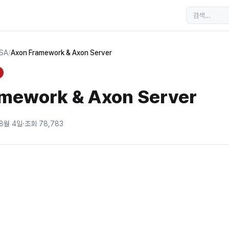
MSA
/
Axon Framework & Axon Server
mework & Axon Server
 8월 4일
·
조회
78,783