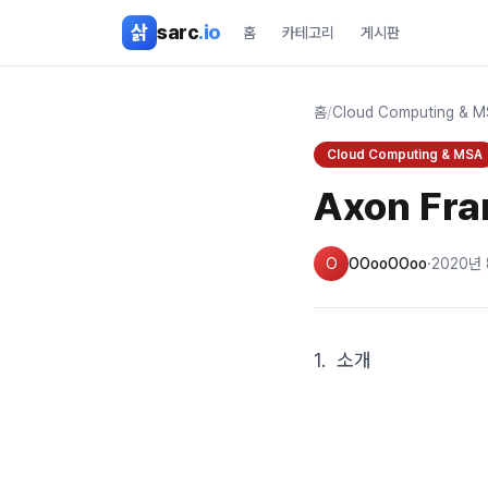
본문 바로가기
삵
sarc
.io
홈
카테고리
게시판
홈
/
Cloud Computing & 
Cloud Computing & MSA
Axon Fra
O
OOooOOoo
·
2020년
1. 소개