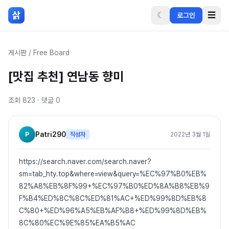
본문 바로가기
삵
☾
☰
로그인
게시판
/
Free Board
[맛집 추천] 연남동 향미
조회
823
· 댓글
0
P
Patri290
작성자
2022년 3월 1일
https://search.naver.com/search.naver?
sm=tab_hty.top&where=view&query=%EC%97%B0%EB%
82%A8%EB%8F%99+%EC%97%B0%ED%8A%B8%EB%9
F%B4%ED%8C%8C%ED%81%AC+%ED%99%8D%EB%8
C%80+%ED%96%A5%EB%AF%B8+%ED%99%8D%EB%
8C%80%EC%9E%85%EA%B5%AC