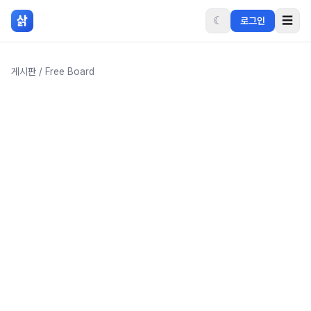
본문 바로가기
삵
☾
☰
로그인
게시판
/
Free Board