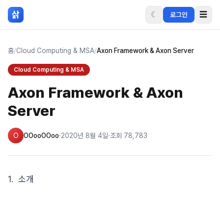
본문 바로가기
삵
☾
☰
로그인
홈
/
Cloud Computing & MSA
/
Axon Framework & Axon Server
Cloud Computing & MSA
Axon Framework & Axon
Server
O
OOooOOoo
·
2020년 8월 4일
·
조회
78,783
1. 소개