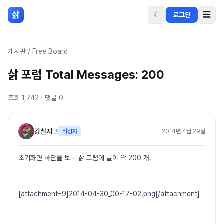
본문 바로가기
삵
☾
☰
로그인
게시판
/
Free Board
삵 포럼 Total Messages: 200
조회
1,742
· 댓글
0
강철지그
작성자
2014년 4월 29일
초기화면 하단을 보니 삵 포럼에 글이 딱 200 개.
[attachment=9]2014-04-30_00-17-02.png[/attachment]