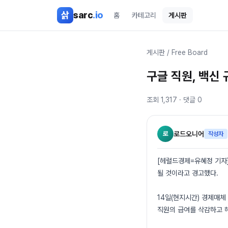
본문 바로가기
삵
sarc
.io
홈
카테고리
게시판
게시판
/
Free Board
구글 직원, 백신 
조회
1,317
· 댓글
0
로
로드오니어
작성자
[헤럴드경제=유혜정 기자]
될 것이라고 경고했다.
14일(현지시간) 경제매체
직원의 급여를 삭감하고 