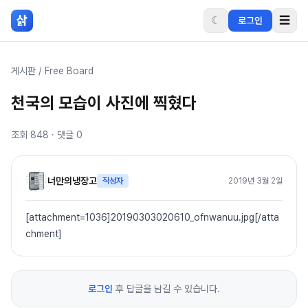
본문 바로가기
삵
☾
☰
로그인
게시판
/
Free Board
천국의 모습이 사진에 찍혔다
조회
848
· 댓글
0
너만의냉장고
작성자
2019년 3월 2일
[attachment=1036]20190303020610_ofnwanuu.jpg[/atta
chment]
로그인
후 답글을 남길 수 있습니다.