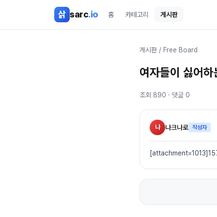
본문 바로가기
삵
sarc
.io
홈
카테고리
게시판
게시판
/
Free Board
여자들이 싫어하
조회
890
· 댓글
0
나
나크나로
작성자
[attachment=1013]15