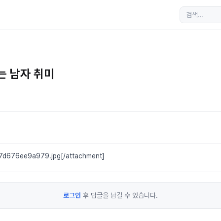
는 남자 취미
7d676ee9a979.jpg[/attachment]
로그인
후 답글을 남길 수 있습니다.