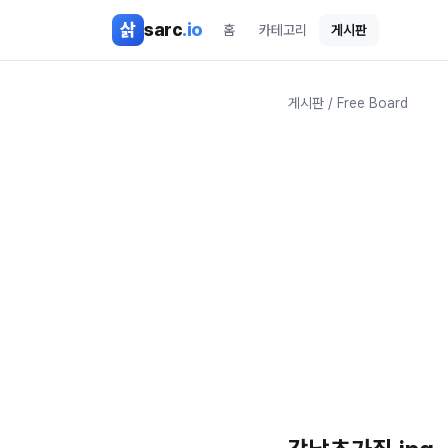
본문 바로가기
삵
sarc
.io
홈
카테고리
게시판
게시판
/
Free Board