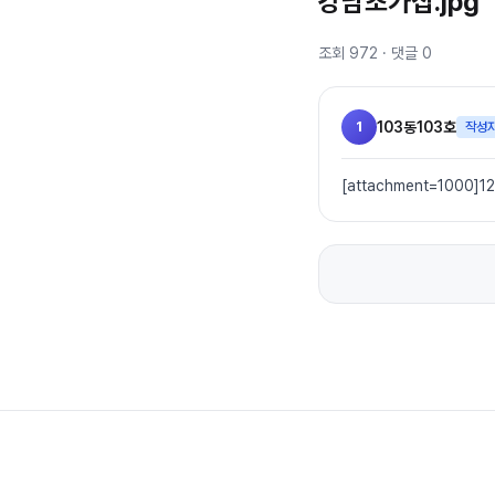
강남초가집.jpg
조회
972
· 댓글
0
1
103동103호
작성
[attachment=1000]12