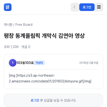
본문 바로가기
삵
☾
☰
로그인
게시판
/
Free Board
평창 동계올림픽 개막식 김연아 영상
조회
1,336
· 댓글
0
1
103동103호
작성자
2018년 2월 9일
[img ]https://s3.ap-northeast-
2.amazonaws.com/sdata01/201802/kimyuna.gif[/img]
로그인
후 답글을 남길 수 있습니다.