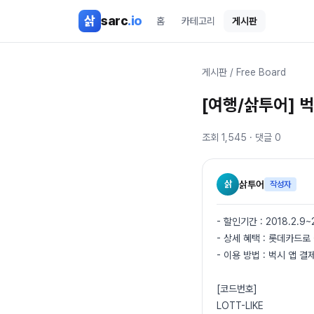
본문 바로가기
삵
sarc
.io
홈
카테고리
게시판
게시판
/
Free Board
[여행/삵투어] 
조회
1,545
· 댓글
0
삵
삵투어
작성자
- 할인기간 : 2018.2.9~
- 상세 혜택 : 롯데카드로 
- 이용 방법 : 벅시 앱
[코드번호]
LOTT-LIKE