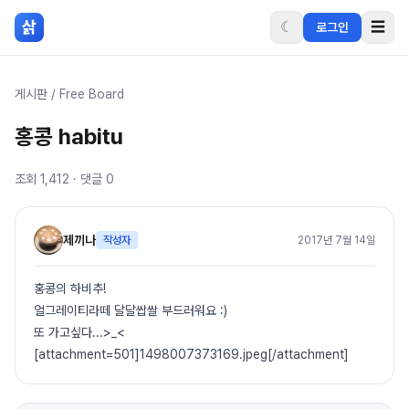
본문 바로가기
삵
☾
☰
로그인
게시판
/
Free Board
홍콩 habitu
조회
1,412
· 댓글
0
제끼나
작성자
2017년 7월 14일
홍콩의 하비추!
얼그레이티라떼 달달쌉쌀 부드러워요 :)
또 가고싶다...>_<
[attachment=501]1498007373169.jpeg[/attachment]