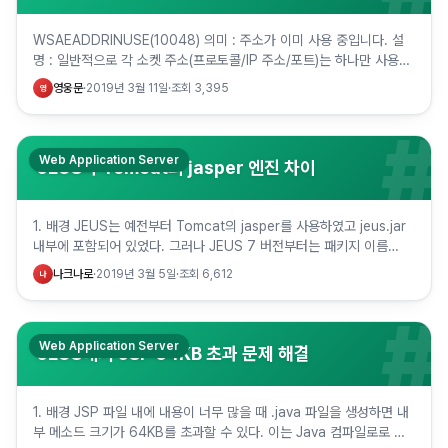
WSAEADDRINUSE(10048) 의미 : 주소가 이미 사용 중입니다. 설
명 : 일반적으로 각 소켓 주소(프로토콜/IP 주소/포트)는 하나만 사용할
수 있습니다. 프로그램이 기존 소켓, 올바르게…
영웅문
·
2019년 3월 11일
·
조회
3,395
영
#
Web Application Server
JEUS와 Tomcat의 jasper 엔진 차이
1. 배경 JEUS는 예전부터 Tomcat의 jasper를 사용하였고 jeus.jar
내부에 포함되어 있었다. 그러나 JEUS 7 버전부터는 패키지 이름
(org.apache.jasper) 변경없이…
나크나로
·
2019년 3월 5일
·
조회
6,612
나
#
Web Application Server
JEUS에서 JSP 64KB 초과 문제 해결
1. 배경 JSP 파일 내에 내용이 너무 많을 때 .java 파일을 생성하면 내
부 메소드 크기가 64KB를 초과할 수 있다. 이는 Java 컴파일로로 컴