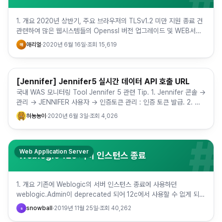
1. 개요 2020년 상반기, 주요 브라우저의 TLSv1.2 미만 지원 종료 건
관련하여 많은 웹시스템들의 Openssl 버전 업그레이드 및 WEB서버
의 업그레이드 등이 이루어지고 있는데요, Ope…
애리얼
·
2020년 6월 16일
·
조회
15,619
애
[Jennifer] Jennifer5 실시간 데이터 API 호출 URL
Web Application Server
국내 WAS 모니터링 Tool Jennifer 5 관련 Tip. 1. Jennifer 콘솔 →
관리 → JENNIFER 사용자 → 인증토큰 관리 : 인증 토큰 발급. 2. 아
래 내용과 같이 URL로…
혀뇽뇽이
·
2020년 6월 3일
·
조회
4,026
#
Web Application Server
Weblogic 12c 서버 인스턴스 종료
1. 개요 기존에 Weblogic의 서버 인스턴스 종료에 사용하던
weblogic.Admin이 deprecated 되어 12c에서 사용할 수 없게 되었
다. Weblogic 12c에서 권장하는 인스턴…
snowball
·
2019년 11월 25일
·
조회
40,262
s