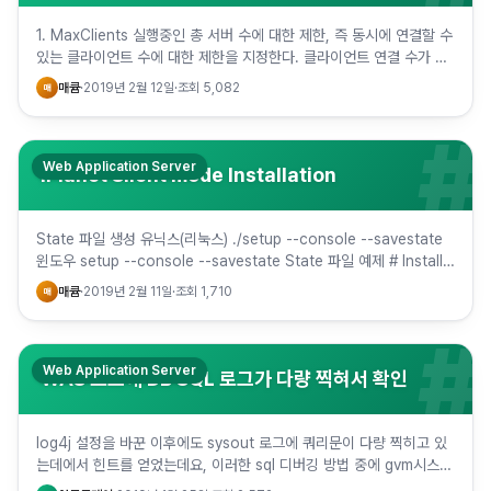
1. MaxClients 실행중인 총 서버 수에 대한 제한, 즉 동시에 연결할 수
있는 클라이언트 수에 대한 제한을 지정한다. 클라이언트 연결 수가 이
한계에 도달하면 ListenBackLog에 지정…
매큠
·
2019년 2월 12일
·
조회
5,082
매
#
Web Application Server
iPlanet Silent mode Installation
State 파일 생성 유닉스(리눅스) ./setup --console --savestate
윈도우 setup --console --savestate State 파일 예제 # Install
Wizar…
매큠
·
2019년 2월 11일
·
조회
1,710
매
#
Web Application Server
WAS 로그에 DB SQL 로그가 다량 찍혀서 확인
log4j 설정을 바꾼 이후에도 sysout 로그에 쿼리문이 다량 찍히고 있
는데에서 힌트를 얻었는데요, 이러한 sql 디버깅 방법 중에 gvm시스템
에서 log4sql을 사용하고 있는 것을 발견했습니…