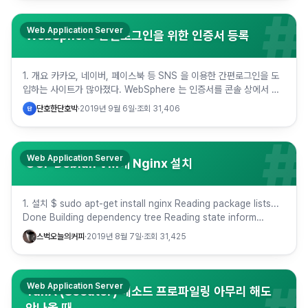
#
Web Application Server
WebSphere 간편로그인을 위한 인증서 등록
1. 개요 카카오, 네이버, 페이스북 등 SNS 을 이용한 간편로그인을 도
입하는 사이트가 많아졌다. WebSphere 는 인증서를 콘솔 상에서 직
접 등록을 해야하기에 방법을 소개해보려 한다. 2. …
단호한단호박
·
2019년 9월 6일
·
조회
31,406
단
#
Web Application Server
GCP Debian VM에 Nginx 설치
1. 설치 $ sudo apt-get install nginx Reading package lists...
Done Building dependency tree Reading state inform…
스벅오늘의커피
·
2019년 8월 7일
·
조회
31,425
Web Application Server
TunA (Scouter) 메소드 프로파일링 아무리 해도
안나올 때