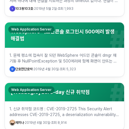
서버 하나에 대해 연결을 시도하는 과정의 timeout 값이다. 연결이 실
패하면 다시 연결을 시도하게 되는데 이…
103동103호
·
2019년 5월 2일
·
조회
1,993
1
#
Web Application Server
WebSphere 어드민콘솔 로그인시 500에러 발생
해결법
1. 문제 평소에 접속이 잘 되던 WebSphere 어드민 콘솔이 dmgr 재
기동 후 NullPointException 및 500에러와 함께 화면이 안뜨는 문
제가 발생. 검색결과 패치를 하라는 ib…
단호한단호박
·
2019년 4월 30일
·
조회
5,323
단
#
Web Application Server
[WebLogic] zero-day 신규 취약점
1. 신규 취약점 코드명 : CVE-2019-2725 This Security Alert
addresses CVE-2019-2725, a deserialization vulnerability
in …
제끼나
·
2019년 4월 30일
·
조회
8,914