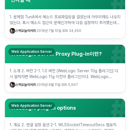
#
1. 문제점 TunA에서 메소드 프로파일링을 걸었는데 아무리해도 나오지
않는다. 혹시 메소드 접근의 문제인가하여 다음 설정까지 추가했는데
안된다. hook_method_access_private_e…
스벅오늘의커피
·
2019년 7월 10일
·
조회
34,450
#
Web Application Server
WebLogic Server Proxy Plug-in이란?
1. 소개 2. 버전 2-1. 1.0 버전 (WebLogic Server 10g 플러그인) 다
시 말하자면 WebLogic 11g 이전의 플러그인이다. WebLogic
10.3.x 버전까지는 포함되어…
스벅오늘의커피
·
2019년 6월 11일
·
조회
5,947
#
Web Application Server
WebLogic plug-in options
1. 개요 2. 연결 설정 옵션 2-1. WLSSocketTimeoutSecs 웹로직