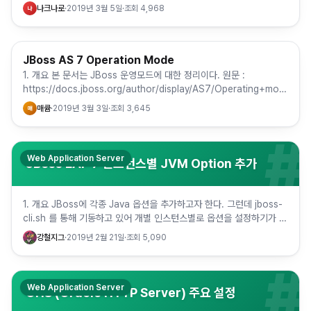
파일 되지 않는다. 2. 해결 web.xml에…
나크나로
·
2019년 3월 5일
·
조회
4,968
나
JBoss AS 7 Operation Mode
Web Application Server
1. 개요 본 문서는 JBoss 운영모드에 대한 정리이다. 원문 :
https://docs.jboss.org/author/display/AS7/Operating+modes
2. 내용 2-1. Sta…
매큠
·
2019년 3월 3일
·
조회
3,645
매
#
Web Application Server
JBoss EAP 7 인스턴스별 JVM Option 추가
1. 개요 JBoss에 각종 Java 옵션을 추가하고자 한다. 그런데 jboss-
cli.sh 를 통해 기동하고 있어 개별 인스턴스별로 옵션을 설정하기가 쉽
지 않았다. 이 경우 도메인 설정 파일의 J…
강철지그
·
2019년 2월 21일
·
조회
5,090
#
Web Application Server
OHS (Oracle HTTP Server) 주요 설정