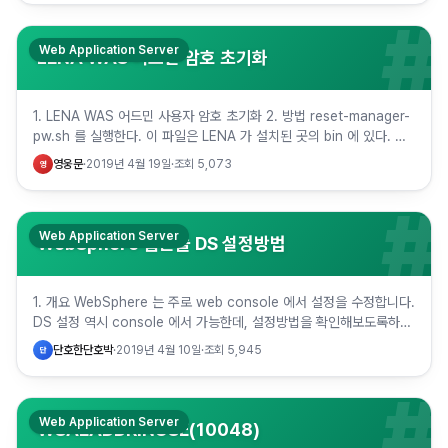
#
Web Application Server
LENA WAS 어드민 암호 초기화
1. LENA WAS 어드민 사용자 암호 초기화 2. 방법 reset-manager-
pw.sh 를 실행한다. 이 파일은 LENA 가 설치된 곳의 bin 에 있다. 아
래는 사용자 이름이 adminis…
영웅문
·
2019년 4월 19일
·
조회
5,073
영
#
Web Application Server
WebSphere 웹콘솔 DS 설정방법
1. 개요 WebSphere 는 주로 web console 에서 설정을 수정합니다.
DS 설정 역시 console 에서 가능한데, 설정방법을 확인해보도록하겠
습니다. 6.1 8.5버전의 설정방법은 동…
단호한단호박
·
2019년 4월 10일
·
조회
5,945
단
#
Web Application Server
WSAEADDRINUSE(10048)