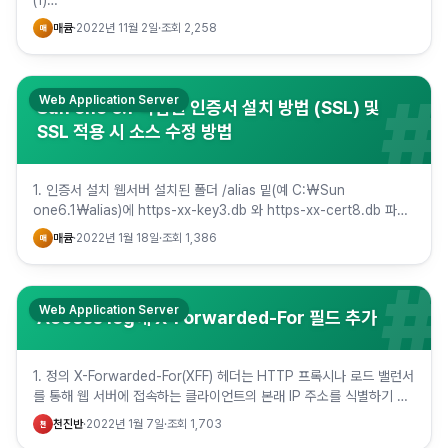
(1)
javax.xml.transform.TransformerFactoryConfigurationErro…
매큠
·
2022년 11월 2일
·
조회
2,258
매
#
Web Application Server
Sun one 6.1 백업된 인증서 설치 방법 (SSL) 및
SSL 적용 시 소스 수정 방법
1. 인증서 설치 웹서버 설치된 폴더 /alias 밑(예 C:₩Sun
one6.1₩alias)에 https-xx-key3.db 와 https-xx-cert8.db 파일
을 저장함. 이때, 기존에 있던…
매큠
·
2022년 1월 18일
·
조회
1,386
매
#
Web Application Server
Access log에 X-Forwarded-For 필드 추가
1. 정의 X-Forwarded-For(XFF) 헤더는 HTTP 프록시나 로드 밸런서
를 통해 웹 서버에 접속하는 클라이언트의 본래 IP 주소를 식별하기 위
한 목적으로 사용되는 헤더다. 2. 배경 클…
천진반
·
2022년 1월 7일
·
조회
1,703
천