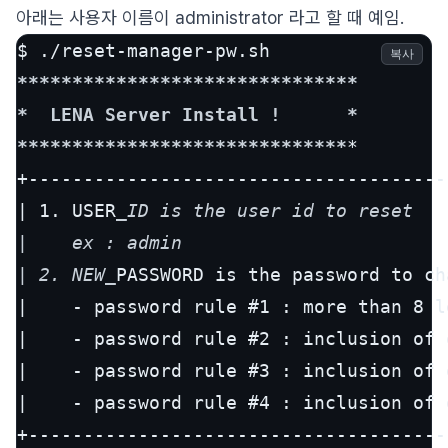
아래는 사용자 이름이 administrator 라고 할 때 예임.
복사
****
****
****
****
****
****
****
***

*  LENA Server Install !      *

**
****
****
****
****
****
****
****
*

+--------------------------------------
| 1. USER
_ID is the user id to reset

|    ex : admin

| 2. NEW_
PASSWORD is the password to cha
|    - password rule #1 : more than 8 le
|    - password rule #2 : inclusion of 
|    - password rule #3 : inclusion of 
|    - password rule #4 : inclusion of 
+--------------------------------------