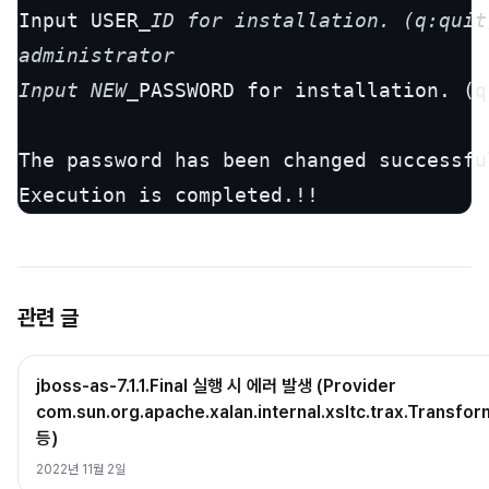
Input USER
_ID for installation. (q:quit)
administrator

Input NEW_
PASSWORD for installation. (q:
The password has been changed successful
Execution is completed.!!
관련 글
jboss-as-7.1.1.Final 실행 시 에러 발생 (Provider
com.sun.org.apache.xalan.internal.xsltc.trax.Transfo
등)
2022년 11월 2일