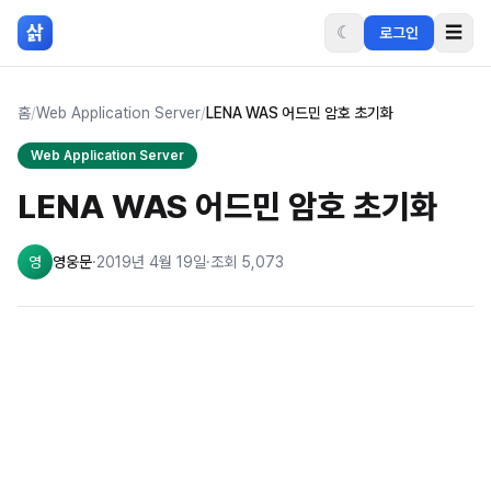
본문 바로가기
삵
☾
☰
로그인
홈
/
Web Application Server
/
LENA WAS 어드민 암호 초기화
Web Application Server
LENA WAS 어드민 암호 초기화
영
영웅문
·
2019년 4월 19일
·
조회
5,073