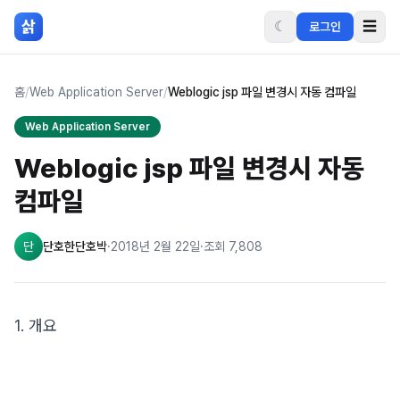
본문 바로가기
삵
☾
☰
로그인
홈
/
Web Application Server
/
Weblogic jsp 파일 변경시 자동 컴파일
Web Application Server
Weblogic jsp 파일 변경시 자동
컴파일
단
단호한단호박
·
2018년 2월 22일
·
조회
7,808
1. 개요