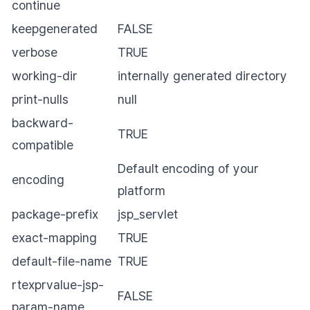
continue
keepgenerated
FALSE
verbose
TRUE
working-dir
internally generated directory
print-nulls
null
backward-
TRUE
compatible
Default encoding of your
encoding
platform
package-prefix
jsp_servlet
exact-mapping
TRUE
default-file-name
TRUE
rtexprvalue-jsp-
FALSE
param-name