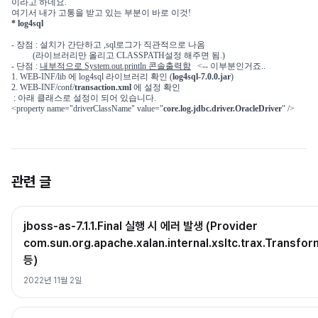
이라고 하네요.
여기서 내가 고통을 받고 있는 부분이 바로 이것!
* log4sql
- 장점 : 설치가 간단하고 ,sql로그가 직관적으로 나옴
(라이브러리만 올리고 CLASSPATH설정 해주면 됨.)
- 단점 :
내부적으로 System.out.println 콘솔출력함
<-- 이부분인거죠..
1. WEB-INF/lib 에 log4sql 라이브러리 확인 (
log4sql-7.0.0.jar
)
2.
WEB-INF/conf/
transaction.xml
에 설정 확인
: 아래 클래스로 설정이 되어 있습니다.
<property name="driverClassName" value="
core.log.jdbc.driver.OracleDriver
" />
관련 글
jboss-as-7.1.1.Final 실행 시 에러 발생 (Provider
com.sun.org.apache.xalan.internal.xsltc.trax.Transfo
등)
2022년 11월 2일