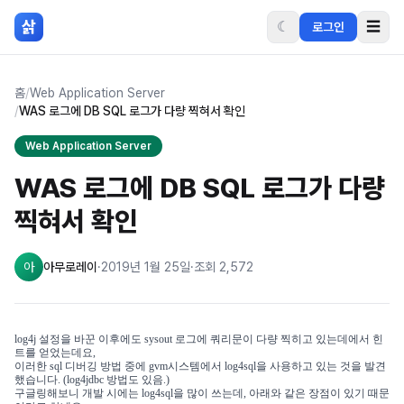
본문 바로가기
삵
☾
☰
로그인
홈
/
Web Application Server
/
WAS 로그에 DB SQL 로그가 다량 찍혀서 확인
Web Application Server
WAS 로그에 DB SQL 로그가 다량
찍혀서 확인
아
아무로레이
·
2019년 1월 25일
·
조회
2,572
log4j 설정을 바꾼 이후에도
sysout 로그에 쿼리문이 다량 찍히고 있는데에서 힌
트를 얻었는데요,
이러한 sql 디버깅 방법 중에 gvm시스템에서 log4sql을 사용하고 있는 것을 발견
했습니다. (log4jdbc 방법도 있음.)
구글링해보니 개발 시에는 log4sql을 많이 쓰는데, 아래와 같은 장점이 있기 때문