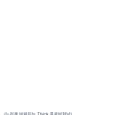
(느리게 비워지는 Thick 프로비저닝)