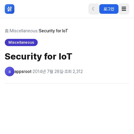
본문 바로가기
삵
☾
☰
로그인
홈
/
Miscellaneous
/
Security for IoT
Miscellaneous
Security for IoT
a
appsroot
·
2014년 7월 28일
·
조회
2,312