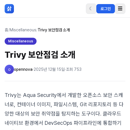
본문 바로가기
삵
☾
☰
로그인
홈
/
Miscellaneous
/
Trivy 보안점검 소개
Miscellaneous
Trivy 보안점검 소개
o
opennova
·
2025년 12월 15일
·
조회
753
Trivy는 Aqua Security에서 개발한 오픈소스 보안 스캐
너로, 컨테이너 이미지, 파일시스템, Git 리포지토리 등 다
양한 대상의 보안 취약점을 탐지하는 도구이다. 클라우드
네이티브 환경에서 DevSecOps 파이프라인에 통합하기