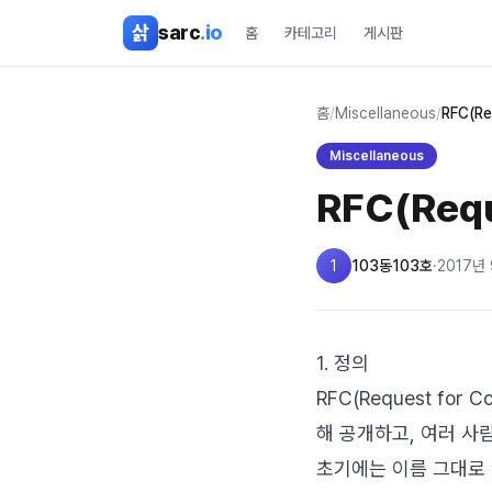
본문 바로가기
삵
sarc
.io
홈
카테고리
게시판
홈
/
Miscellaneous
/
RFC(R
Miscellaneous
RFC(Req
1
103동103호
·
2017년 
1. 정의
RFC(Request f
해 공개하고, 여러 사
초기에는 이름 그대로 