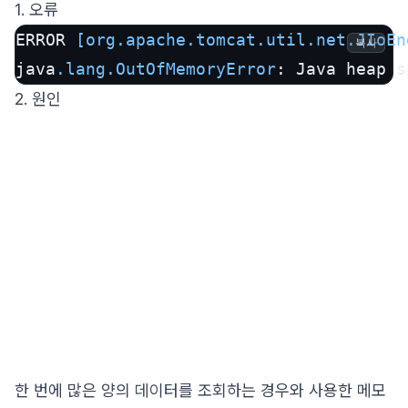
1. 오류
ERROR 
[org.apache.tomcat.util.net.JIoEn
복사
java
.lang
.OutOfMemoryError
: Java heap s
2. 원인
한 번에 많은 양의 데이터를 조회하는 경우와 사용한 메모