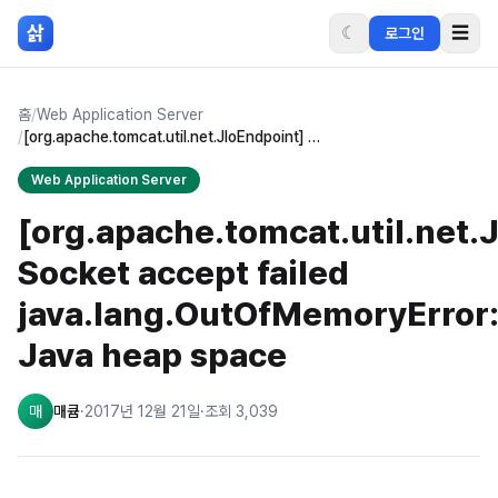
본문 바로가기
삵
☾
☰
로그인
홈
/
Web Application Server
/
[org.apache.tomcat.util.net.JIoEndpoint] Socket accept failed java.lang.OutOfMemoryError: Java heap space
Web Application Server
[org.apache.tomcat.util.net.
Socket accept failed
java.lang.OutOfMemoryError
Java heap space
매
매큠
·
2017년 12월 21일
·
조회
3,039