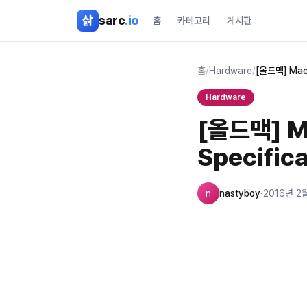
본문 바로가기
삵
sarc
.io
홈
카테고리
게시판
홈
/
Hardware
/
[올드맥] Maci
Hardware
[올드맥] Ma
Specific
n
nastyboy
·
2016년 2