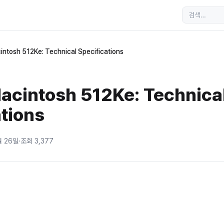
ntosh 512Ke: Technical Specifications
cintosh 512Ke: Technica
ations
월 26일
·
조회
3,377